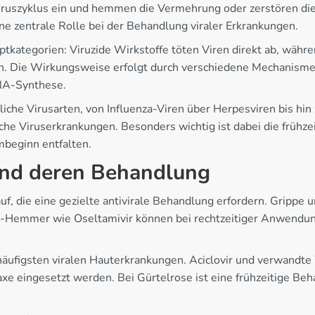
uszyklus ein und hemmen die Vermehrung oder zerstören die Vi
ne zentrale Rolle bei der Behandlung viraler Erkrankungen.
tkategorien: Viruzide Wirkstoffe töten Viren direkt ab, währ
en. Die Wirkungsweise erfolgt durch verschiedene Mechanismen
NA-Synthese.
liche Virusarten, von Influenza-Viren über Herpesviren bis h
che Viruserkrankungen. Besonders wichtig ist dabei die frühze
beginn entfalten.
und deren Behandlung
auf, die eine gezielte antivirale Behandlung erfordern. Grippe
-Hemmer wie Oseltamivir können bei rechtzeitiger Anwendun
ufigsten viralen Hauterkrankungen. Aciclovir und verwandte 
axe eingesetzt werden. Bei Gürtelrose ist eine frühzeitige B