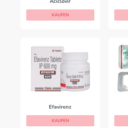
Aciclovir
KAUFEN
Efavirenz
KAUFEN