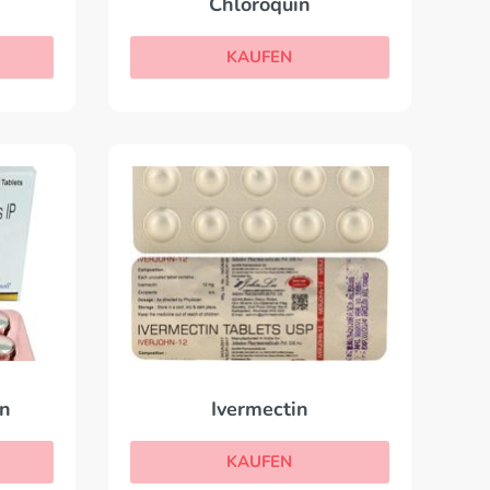
Chloroquin
KAUFEN
in
Ivermectin
KAUFEN