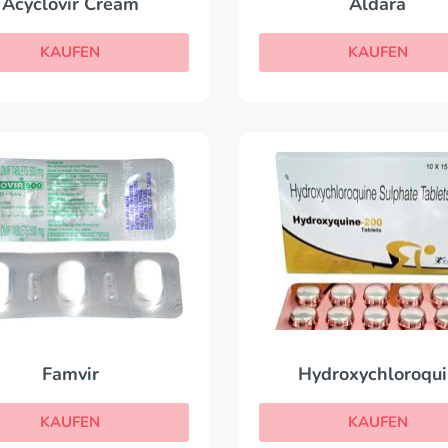
Acyclovir Cream
Aldara
KAUFEN
KAUFEN
Famvir
Hydroxychloroqu
KAUFEN
KAUFEN