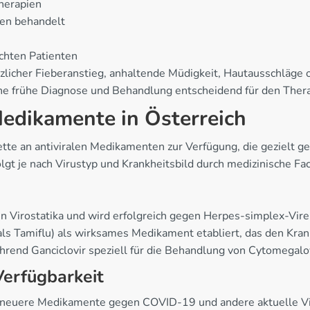
Therapien
ien behandelt
chten Patienten
ötzlicher Fieberanstieg, anhaltende Müdigkeit, Hautausschläg
ine frühe Diagnose und Behandlung entscheidend für den Therap
edikamente in Österreich
ette an antiviralen Medikamenten zur Verfügung, die gezielt g
gt je nach Virustyp und Krankheitsbild durch medizinische Fac
n Virostatika und wird erfolgreich gegen Herpes-simplex-Vire
als Tamiflu) als wirksames Medikament etabliert, das den Krank
rend Ganciclovir speziell für die Behandlung von Cytomegalov
erfügbarkeit
h neuere Medikamente gegen COVID-19 und andere aktuelle Vi