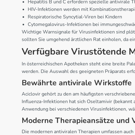
Hepatitis B und C erfordern spezielle antivirale 
HIV-Infektionen werden mit Kombinationstherap
Respiratorische Syncytial-Viren bei Kindern
Cytomegalovirus-Infektionen bei immungeschwä
Wichtige Warnsignale für Virusinfektionen sind pl
sollten Sie umgehend ärztlichen Rat einholen, da e
Verfügbare Virustötende M
In österreichischen Apotheken steht eine breite Pal
werden. Die Auswahl des geeigneten Präparats erfol
Bewährte antivirale Wirkstoffe
Aciclovir gehört zu den am häufigsten verschriebene
Influenza-Infektionen hat sich Oseltamivir (bekannt 
Anwendung bei verschiedenen Virusinfektionen, wäh
Moderne Therapieansätze und V
Die modernen antiviralen Therapien umfassen auc