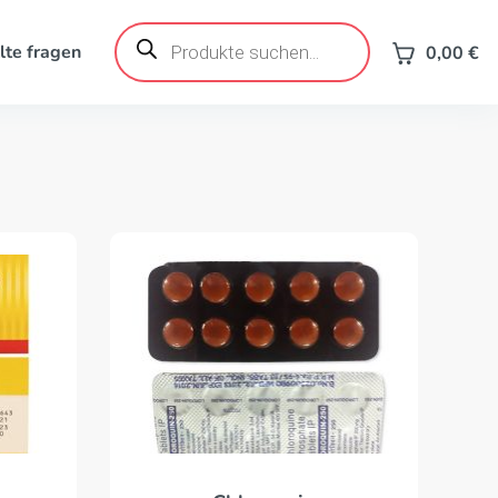
Products
search
lte fragen
0,00
€