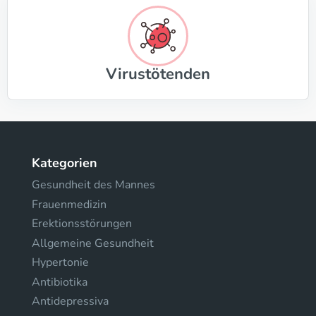
Virustötenden
Kategorien
Gesundheit des Mannes
Frauenmedizin
Erektionsstörungen
Allgemeine Gesundheit
Hypertonie
Antibiotika
Antidepressiva