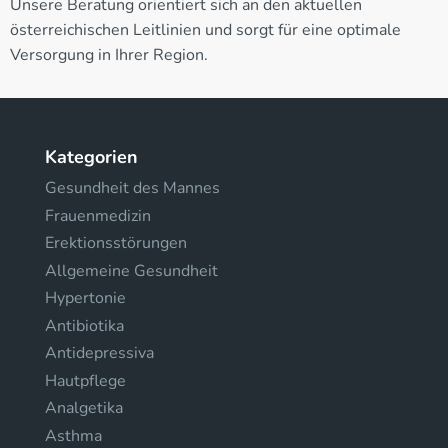
Unsere Beratung orientiert sich an den aktuellen
österreichischen Leitlinien und sorgt für eine optimale
Versorgung in Ihrer Region.
Kategorien
Gesundheit des Mannes
Frauenmedizin
Erektionsstörungen
Allgemeine Gesundheit
Hypertonie
Antibiotika
Antidepressiva
Hautpflege
Analgetika
Asthma