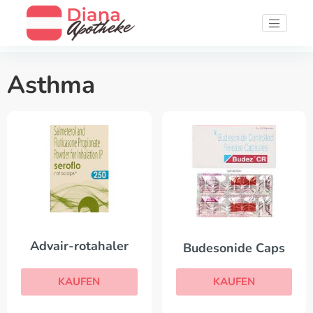
Asthma
Advair-rotahaler
Budesonide Caps
KAUFEN
KAUFEN