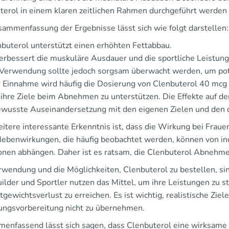
terol in einem klaren zeitlichen Rahmen durchgeführt werden s
sammenfassung der Ergebnisse lässt sich wie folgt darstellen:
buterol unterstützt einen erhöhten Fettabbau.
erbessert die muskuläre Ausdauer und die sportliche Leistung
 Verwendung sollte jedoch sorgsam überwacht werden, um pot
r Einnahme wird häufig die Dosierung von Clenbuterol 40 mcg 
 ihre Ziele beim Abnehmen zu unterstützen. Die Effekte auf de
ewusste Auseinandersetzung mit den eigenen Zielen und den 
eitere interessante Erkenntnis ist, dass die Wirkung bei Frau
Nebenwirkungen, die häufig beobachtet werden, können von ind
onen abhängen. Daher ist es ratsam, die Clenbuterol Abnehmen
rwendung und die Möglichkeiten, Clenbuterol zu bestellen, sin
lder und Sportler nutzen das Mittel, um ihre Leistungen zu st
ewichtsverlust zu erreichen. Es ist wichtig, realistische Ziele
ungsvorbereitung nicht zu übernehmen.
enfassend lässt sich sagen, dass Clenbuterol eine wirksame 