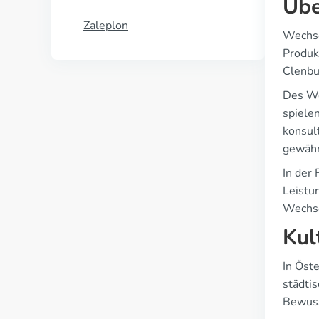
Übe
Zaleplon
Wechse
Produk
Clenbu
Des We
spiele
konsul
gewähr
In der
Leistu
Wechse
Kul
In Öst
städti
Bewuss