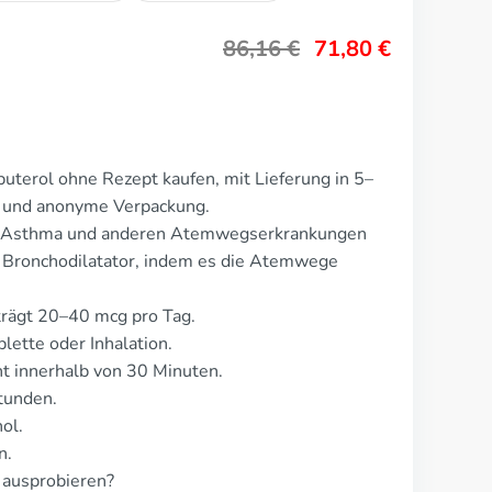
86,16
€
71,80
€
uterol ohne Rezept kaufen, mit Lieferung in 5–
te und anonyme Verpackung.
on Asthma und anderen Atemwegserkrankungen
s Bronchodilatator, indem es die Atemwege
trägt 20–40 mcg pro Tag.
lette oder Inhalation.
 innerhalb von 30 Minuten.
tunden.
ol.
n.
 ausprobieren?