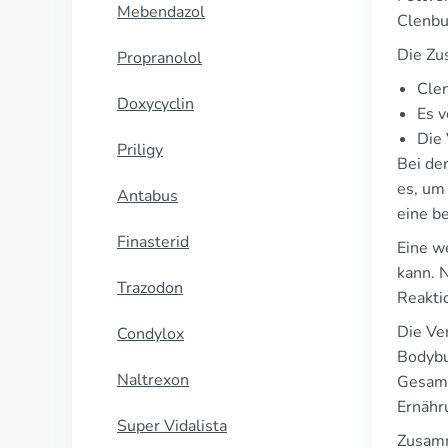
Mebendazol
Clenbu
Die Zu
Propranolol
Clen
Doxycyclin
Es v
Die
Priligy
Bei de
es, um
Antabus
eine b
Finasterid
Eine w
kann. 
Trazodon
Reakti
Die Ve
Condylox
Bodybui
Naltrexon
Gesamtg
Ernähr
Super Vidalista
Zusamm