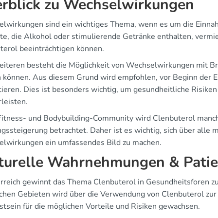
rblick zu Wechselwirkungen
lwirkungen sind ein wichtiges Thema, wenn es um die Einnah
te, die Alkohol oder stimulierende Getränke enthalten, vermi
terol beeinträchtigen können.
iteren besteht die Möglichkeit von Wechselwirkungen mit Bron
n können. Aus diesem Grund wird empfohlen, vor Beginn der E
tieren. Dies ist besonders wichtig, um gesundheitliche Risik
leisten.
 Fitness- und Bodybuilding-Community wird Clenbuterol manch
ngssteigerung betrachtet. Daher ist es wichtig, sich über all
lwirkungen ein umfassendes Bild zu machen.
turelle Wahrnehmungen & Patie
erreich gewinnt das Thema Clenbuterol in Gesundheitsforen 
schen Gebieten wird über die Verwendung von Clenbuterol zur L
tsein für die möglichen Vorteile und Risiken gewachsen.