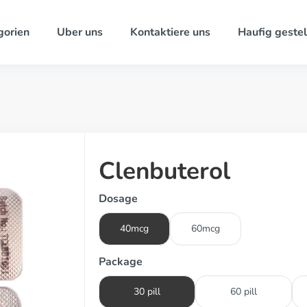
gorien
Uber uns
Kontaktiere uns
Haufig gestel
Clenbuterol
Dosage
40mcg
60mcg
Package
30 pill
60 pill