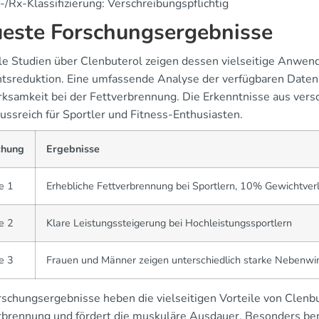
/Rx-Klassifizierung: Verschreibungspflichtig
este Forschungsergebnisse
le Studien über Clenbuterol zeigen dessen vielseitige Anwen
tsreduktion. Eine umfassende Analyse der verfügbaren Daten 
rksamkeit bei der Fettverbrennung. Die Erkenntnisse aus vers
ussreich für Sportler und Fitness-Enthusiasten.
chung
Ergebnisse
e 1
Erhebliche Fettverbrennung bei Sportlern, 10% Gewichtver
e 2
Klare Leistungssteigerung bei Hochleistungssportlern
e 3
Frauen und Männer zeigen unterschiedlich starke Nebenwi
schungsergebnisse heben die vielseitigen Vorteile von Clenbute
rbrennung und fördert die muskuläre Ausdauer. Besonders be