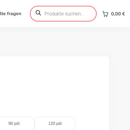
Products
search
lte fragen
0,00
€
90 pill
120 pill