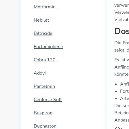
verwend
Metformin
Verwen
Vielzah
Nebilet
Dos
Biltricide
Die Fr
Enclomiphene
zeigt,
Cobra 120
Es ist 
Anfäng
Addyi
könnte
Anf
Pantelmin
For
Alte
Cenforce Soft
Die so
Buspiron
Bei ei
Anpas
Duphaston