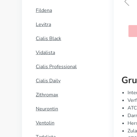
Fildena
Advair-rotahaler
Levitra
KAUFEN
Cialis Black
Vidalista
Cialis Professional
Gru
Cialis Daily
Inte
Zithromax
Verf
ATC
Neurontin
Dar
Ventolin
Hers
Zula