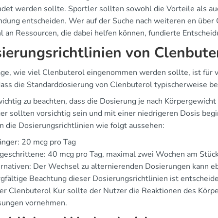
et werden sollte. Sportler sollten sowohl die Vorteile als auc
dung entscheiden. Wer auf der Suche nach weiteren en über C
l an Ressourcen, die dabei helfen können, fundierte Entscheid
ierungsrichtlinien von Clenbute
age, wie viel Clenbuterol eingenommen werden sollte, ist für 
 dass die Standarddosierung von Clenbuterol typischerweise bei
wichtig zu beachten, dass die Dosierung je nach Körpergewicht 
er sollten vorsichtig sein und mit einer niedrigeren Dosis be
n die Dosierungsrichtlinien wie folgt aussehen:
änger: 20 mcg pro Tag
tgeschrittene: 40 mcg pro Tag, maximal zwei Wochen am Stü
rnativen: Der Wechsel zu alternierenden Dosierungen kann eben
rgfältige Beachtung dieser Dosierungsrichtlinien ist entschei
ner Clenbuterol Kur sollte der Nutzer die Reaktionen des Kör
sungen vornehmen.