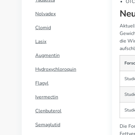
Tadalista
OTC-
Neu
Nolvadex
Aktuel
Clomid
Gewich
die Wi
Lasix
aufschl
Augmentin
Fors
Hydroxychloroquin
Studi
Flagyl
Studi
Ivermectin
Studi
Clenbuterol
Semaglutid
Die For
Fettve