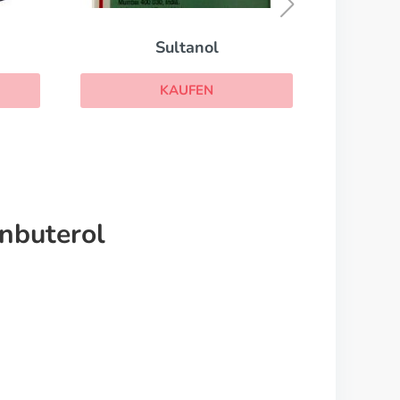
KAUFEN
nbuterol