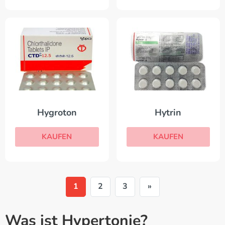
Hygroton
Hytrin
KAUFEN
KAUFEN
1
2
3
»
Was ist Hypertonie?