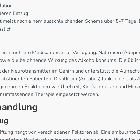
lation
ileren Entzug
gt meist nach einem ausschleichenden Schema über 5-7 Tage. 
slich.
erreich mehrere Medikamente zur Verfügung. Naltrexon (Adepe
sowie die belohnende Wirkung des Alkoholkonsums. Die üblic
 der Neurotransmitter im Gehirn und unterstützt die Aufrechte
abstinenten Patienten. Disulfiram (Antabus) funktioniert als 
genehmen Reaktionen wie Übelkeit, Kopfschmerzen und Herzr
er umfassenden Therapie eingesetzt werden.
handlung
zug
ftung hängt von verschiedenen Faktoren ab. Eine ambulante B