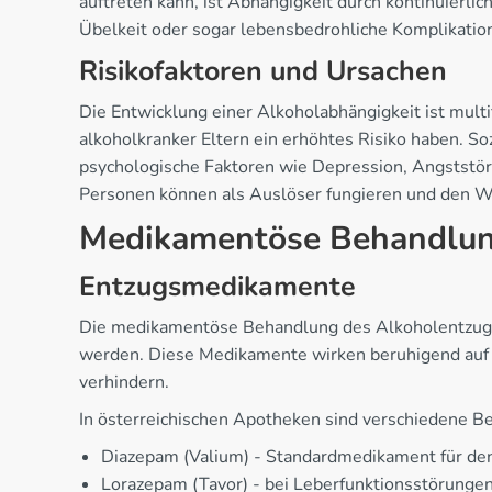
auftreten kann, ist Abhängigkeit durch kontinuierli
Übelkeit oder sogar lebensbedrohliche Komplikatio
Risikofaktoren und Ursachen
Die Entwicklung einer Alkoholabhängigkeit ist multi
alkoholkranker Eltern ein erhöhtes Risiko haben. 
psychologische Faktoren wie Depression, Angststöru
Personen können als Auslöser fungieren und den W
Medikamentöse Behandlun
Entzugsmedikamente
Die medikamentöse Behandlung des Alkoholentzugs e
werden. Diese Medikamente wirken beruhigend auf 
verhindern.
In österreichischen Apotheken sind verschiedene Be
Diazepam (Valium) - Standardmedikament für de
Lorazepam (Tavor) - bei Leberfunktionsstörunge