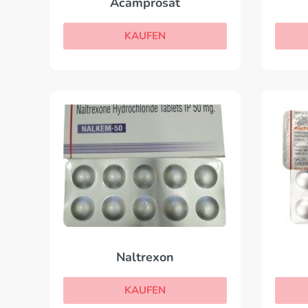
Acamprosat
KAUFEN
Naltrexon
KAUFEN