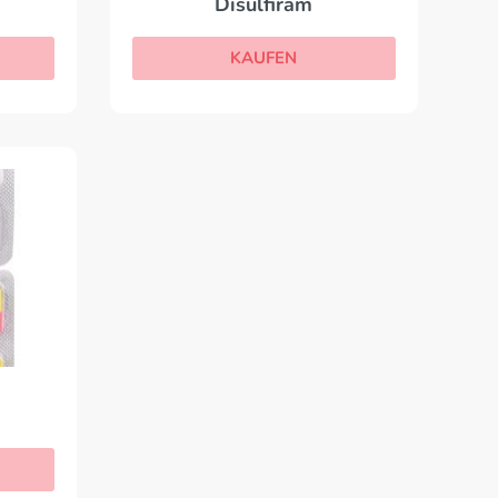
Disulfiram
KAUFEN