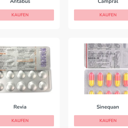
Antabus
Campral
KAUFEN
KAUFEN
Revia
Sinequan
KAUFEN
KAUFEN