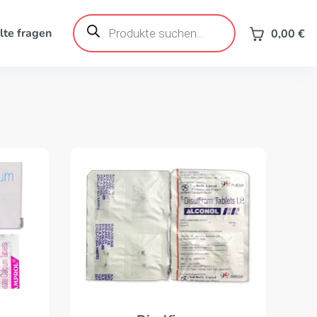
Products
search
lte fragen
0,00
€