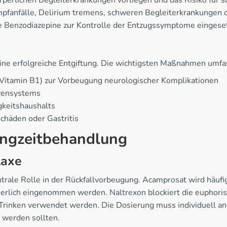
örperlichen Begleiterkrankungen vorliegen und das Risiko für 
mpfanfälle, Delirium tremens, schweren Begleiterkrankungen 
 Benzodiazepine zur Kontrolle der Entzugssymptome eingese
 eine erfolgreiche Entgiftung. Die wichtigsten Maßnahmen umfa
(Vitamin B1) zur Vorbeugung neurologischer Komplikationen
vensystems
igkeitshaushalts
chäden oder Gastritis
angzeitbehandlung
laxe
trale Rolle in der Rückfallvorbeugung. Acamprosat wird häufi
ierlich eingenommen werden. Naltrexon blockiert die euphori
em Trinken verwendet werden. Die Dosierung muss individuell
 werden sollten.