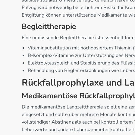
stabiles soziales Umfeld verfügt, keine schweren k
Entzug wird notwendig bei erhöhtem Risiko für Kra
Entgiftung können unterstützende Medikamente wie
Begleittherapie
Eine umfassende Begleittherapie ist essentiell für
Vitaminsubstitution mit hochdosiertem Thiamin 
B-Komplex-Vitamine zur Unterstützung des Ner
Elektrolytausgleich und Stabilisierung des Flüss
Behandlung von Begleiterkrankungen wie Lebers
Rückfallprophylaxe und L
Medikamentöse Rückfallprophy
Die medikamentöse Langzeittherapie spielt eine zen
eingesetzt und sollte über mehrere Monate kontinu
vollständiger Abstinenz als auch bei kontrolliert
Leberwerte und andere Laborparameter kontrolliert