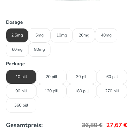
Dosage
2.5mg
5mg
10mg
20mg
40mg
60mg
80mg
Package
10 pill
20 pill
30 pill
60 pill
90 pill
120 pill
180 pill
270 pill
360 pill
Gesamtpreis:
36,80
€
27,67
€