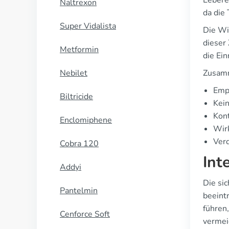
Lebere
Naltrexon
da die 
Super Vidalista
Die Wi
dieser 
Metformin
die Ei
Nebilet
Zusam
Empf
Biltricide
Kei
Kont
Enclomiphene
Wir
Ver
Cobra 120
Int
Addyi
Die si
Pantelmin
beeint
führen
Cenforce Soft
vermei