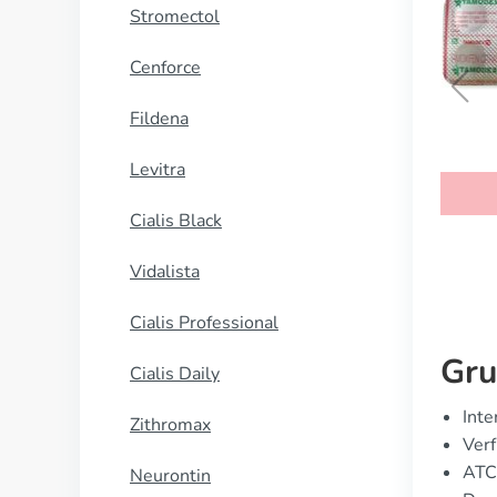
Stromectol
Cenforce
Fildena
Nolvadex
Levitra
KAUFEN
Cialis Black
Vidalista
Cialis Professional
Gru
Cialis Daily
Inte
Zithromax
Verf
ATC
Neurontin