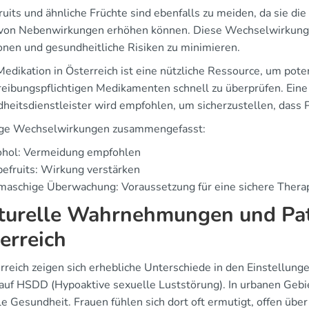
ruits und ähnliche Früchte sind ebenfalls zu meiden, da sie d
 von Nebenwirkungen erhöhen können. Diese Wechselwirkunge
onen und gesundheitliche Risiken zu minimieren.
Medikation in Österreich ist eine nützliche Ressource, um po
reibungspflichtigen Medikamenten schnell zu überprüfen. Ei
heitsdienstleister wird empfohlen, um sicherzustellen, dass 
ge Wechselwirkungen zusammengefasst:
ohol: Vermeidung empfohlen
efruits: Wirkung verstärken
maschige Überwachung: Voraussetzung für eine sichere Thera
turelle Wahrnehmungen und Pat
erreich
erreich zeigen sich erhebliche Unterschiede in den Einstellun
auf HSDD (Hypoaktive sexuelle Luststörung). In urbanen Gebi
e Gesundheit. Frauen fühlen sich dort oft ermutigt, offen über