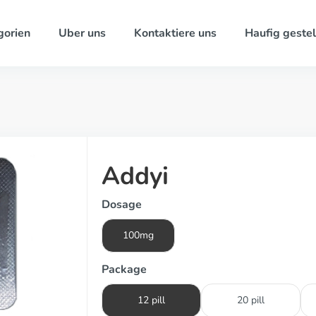
gorien
Uber uns
Kontaktiere uns
Haufig gestel
Addyi
Dosage
100mg
Package
12 pill
20 pill