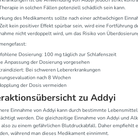
rkrankungen ist die Anwendung von Addyi jedoch strikt kontrai
Therapie in solchen Fällen potenziell schädlich sein kann.
rkung des Medikaments sollte nach einer achtwöchigen Einna
Zeit kein positiver Effekt spürbar sein, wird eine Fortführung d
nnahme nicht verdoppelt wird, um das Risiko von Überdosierun
mengefasst:
ohlene Dosierung: 100 mg täglich zur Schlafenszeit
ne Anpassung der Dosierung vorgesehen
raindiziert: Bei schweren Lebererkrankungen
kungsevaluation nach 8 Wochen
dopplung der Dosis vermeiden
eraktionsübersicht zu Addyi
chere Einnahme von Addyi kann durch bestimmte Lebensmitte
rächtigt werden. Die gleichzeitige Einnahme von Addyi und A
, also zu einem gefährlichen Blutdruckabfall. Daher empfiehlt 
den, während man dieses Medikament einnimmt.