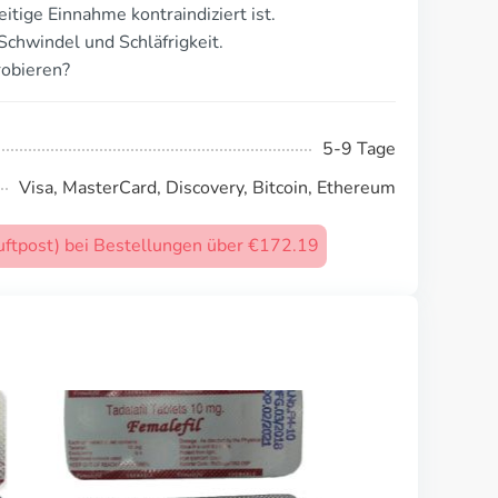
itige Einnahme kontraindiziert ist.
chwindel und Schläfrigkeit.
robieren?
5-9 Tage
Visa, MasterCard, Discovery, Bitcoin, Ethereum
uftpost) bei Bestellungen über €172.19