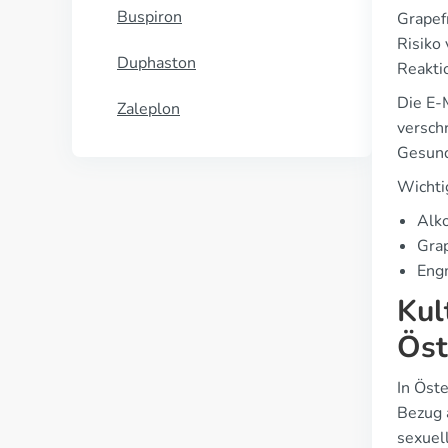
Buspiron
Grapef
Risiko
Duphaston
Reakti
Die E-
Zaleplon
versch
Gesund
Wichti
Alk
Grap
Eng
Kul
Öst
In Öst
Bezug 
sexuell