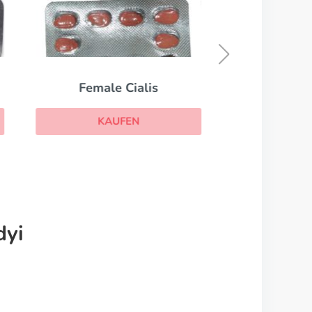
Clomid
KAUFEN
dyi