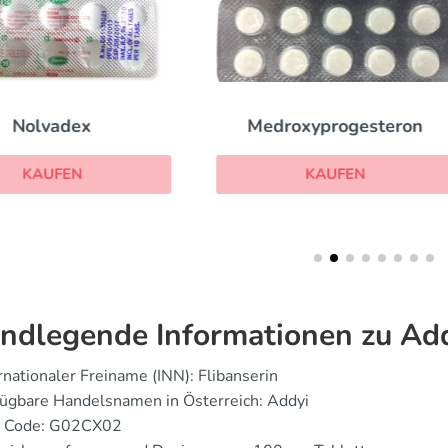
Medroxyprogesteron
Female Cialis
KAUFEN
KAUFEN
ndlegende Informationen zu Ad
rnationaler Freiname (INN): Flibanserin
ügbare Handelsnamen in Österreich: Addyi
 Code: G02CX02