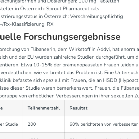
reichungsformen und Dosierungen: 100 mg Tabletten
teller in Österreich: Sprout Pharmaceuticals
strierungsstatus in Österreich: Verschreibungspflichtig
/Rx-Klassifizierung: RX
uelle Forschungsergebnisse
forschung von Flibanserin, dem Wirkstoff in Addyi, hat enor
eich und der EU wurden zahlreiche Studien durchgeführt, um 
ntieren. Etwa 10-15% der prämenopausalen Frauen leiden un
 verdeutlichen, wie verbreitet das Problem ist. Eine Untersu
linik befasste sich speziell mit Frauen, die an HSDD (Hypoact
isse dieser Studie waren bemerkenswert. Frauen, die Flibanse
ogruppe von erheblichen Verbesserungen in ihrer sexuellen Zuf
ie
Teilnehmerzahl
Resultat
er Studie
200
60% berichteten von verbesserter 