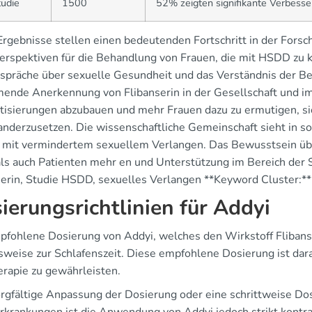
udie
1500
52% zeigten signifikante Verbess
Ergebnisse stellen einen bedeutenden Fortschritt in der Forsc
erspektiven für die Behandlung von Frauen, die mit HSDD zu k
espräche über sexuelle Gesundheit und das Verständnis der Be
ende Anerkennung von Flibanserin in der Gesellschaft und im
tisierungen abzubauen und mehr Frauen dazu zu ermutigen, s
anderzusetzen. Die wissenschaftliche Gemeinschaft sieht in s
 mit vermindertem sexuellem Verlangen. Das Bewusstsein üb
als auch Patienten mehr en und Unterstützung im Bereich der 
serin, Studie HSDD, sexuelles Verlangen **Keyword Cluster:*
ierungsrichtlinien für Addyi
pfohlene Dosierung von Addyi, welches den Wirkstoff Flibanse
sweise zur Schlafenszeit. Diese empfohlene Dosierung ist dar
erapie zu gewährleisten.
orgfältige Anpassung der Dosierung oder eine schrittweise Dos