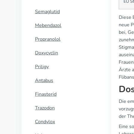
EU St
Semaglutid
Diese 
neue P
Mebendazol
bei, G
Propranolol
zunehm
Stigma
Doxycyclin
ausein
Frauen
Priligy
Ärzte 
Fliban
Antabus
Dos
Finasterid
Die em
Trazodon
vorzug
der Th
Condylox
Eine s