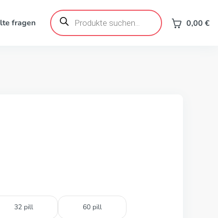
Products
search
lte fragen
0,00
€
32 pill
60 pill