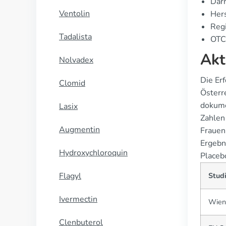
Dar
Ventolin
Hers
Regi
Tadalista
OTC-
Akt
Nolvadex
Die Er
Clomid
Österr
dokume
Lasix
Zahlen
Augmentin
Frauenk
Ergebn
Hydroxychloroquin
Placeb
Flagyl
Stud
Ivermectin
Wien
Clenbuterol