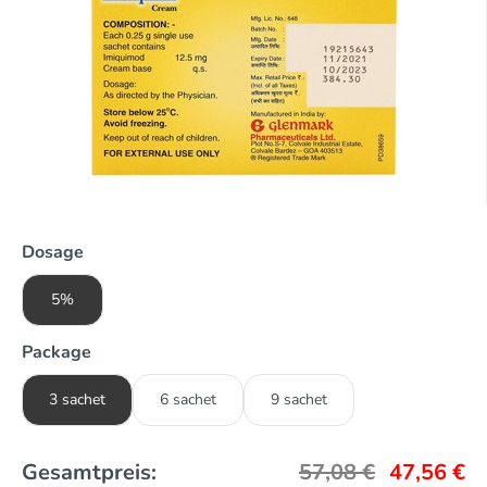
Dosage
5%
Package
3 sachet
6 sachet
9 sachet
Gesamtpreis:
57,08
€
47,56
€