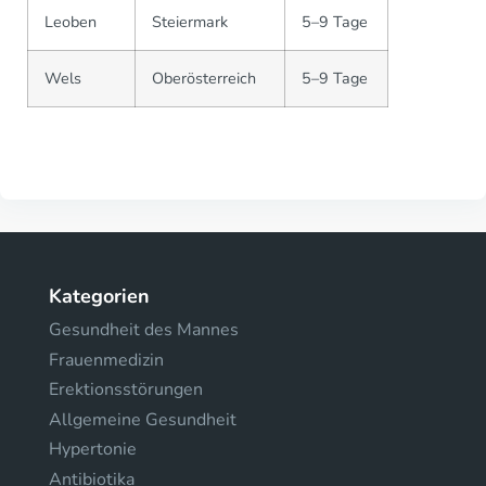
Leoben
Steiermark
5–9 Tage
Wels
Oberösterreich
5–9 Tage
Kategorien
Gesundheit des Mannes
Frauenmedizin
Erektionsstörungen
Allgemeine Gesundheit
Hypertonie
Antibiotika