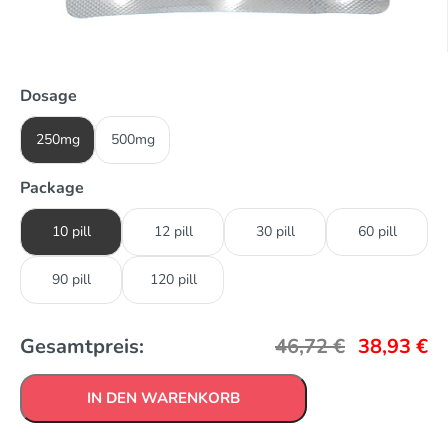
Dosage
250mg
500mg
Package
10 pill
12 pill
30 pill
60 pill
90 pill
120 pill
Gesamtpreis:
46,72
€
38,93
€
IN DEN WARENKORB