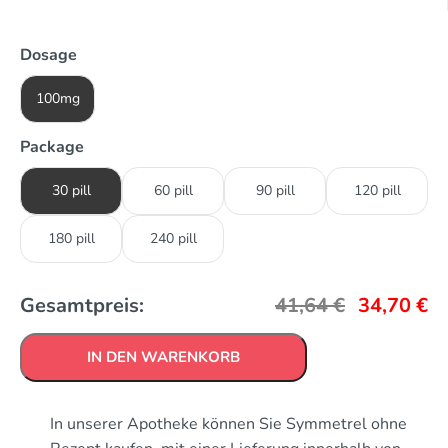
Dosage
100mg
Package
30 pill
60 pill
90 pill
120 pill
180 pill
240 pill
Gesamtpreis:
41,64
€
34,70
€
IN DEN WARENKORB
In unserer Apotheke können Sie Symmetrel ohne