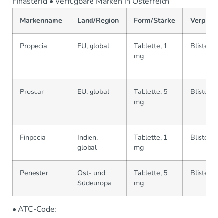
Finasterid • Verfügbare Marken in Österreich
Markenname
Land/Region
Form/Stärke
Verpack
Propecia
EU, global
Tablette, 1
Blister
mg
Proscar
EU, global
Tablette, 5
Blister
mg
Finpecia
Indien,
Tablette, 1
Blister
global
mg
Penester
Ost- und
Tablette, 5
Blister
Südeuropa
mg
• ATC-Code: