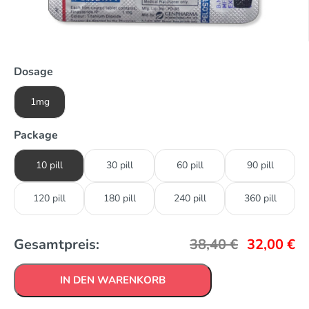
Dosage
1mg
Package
10 pill
30 pill
60 pill
90 pill
120 pill
180 pill
240 pill
360 pill
Gesamtpreis:
38,40
€
32,00
€
IN DEN WARENKORB