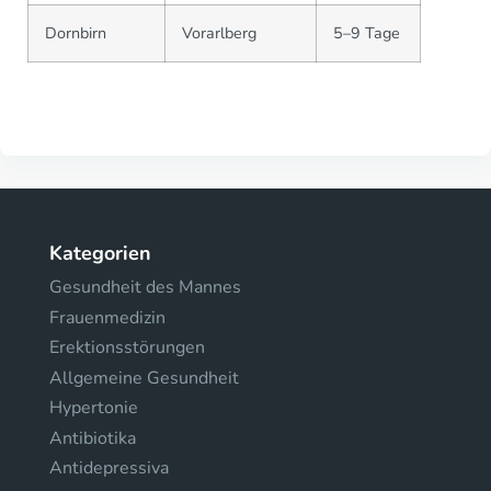
Dornbirn
Vorarlberg
5–9 Tage
Kategorien
Gesundheit des Mannes
Frauenmedizin
Erektionsstörungen
Allgemeine Gesundheit
Hypertonie
Antibiotika
Antidepressiva