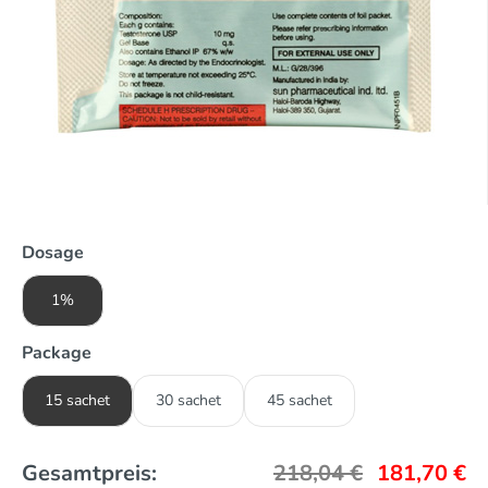
Dosage
1%
Package
15 sachet
30 sachet
45 sachet
Gesamtpreis:
218,04
€
181,70
€