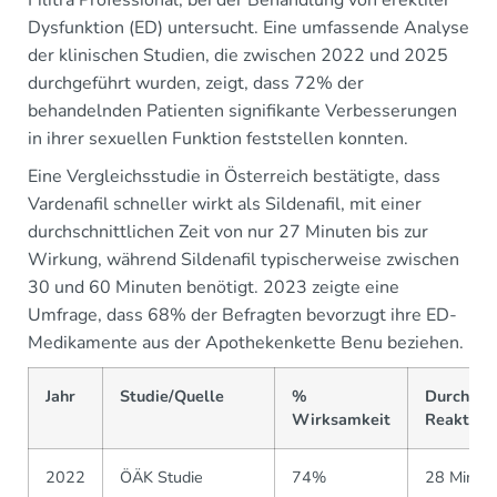
Filitra Professional, bei der Behandlung von erektiler
Dysfunktion (ED) untersucht. Eine umfassende Analyse
der klinischen Studien, die zwischen 2022 und 2025
durchgeführt wurden, zeigt, dass 72% der
behandelnden Patienten signifikante Verbesserungen
in ihrer sexuellen Funktion feststellen konnten.
Eine Vergleichsstudie in Österreich bestätigte, dass
Vardenafil schneller wirkt als Sildenafil, mit einer
durchschnittlichen Zeit von nur 27 Minuten bis zur
Wirkung, während Sildenafil typischerweise zwischen
30 und 60 Minuten benötigt. 2023 zeigte eine
Umfrage, dass 68% der Befragten bevorzugt ihre ED-
Medikamente aus der Apothekenkette Benu beziehen.
Jahr
Studie/Quelle
%
Durchschn
Wirksamkeit
Reaktions
2022
ÖÄK Studie
74%
28 Minut