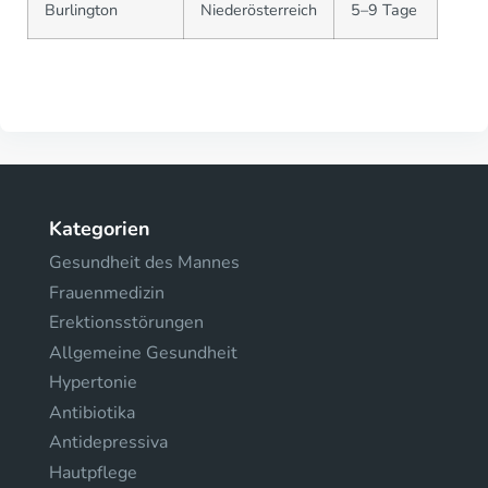
Burlington
Niederösterreich
5–9 Tage
Kategorien
Gesundheit des Mannes
Frauenmedizin
Erektionsstörungen
Allgemeine Gesundheit
Hypertonie
Antibiotika
Antidepressiva
Hautpflege