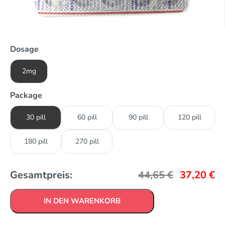
Dosage
2mg
Package
30 pill
60 pill
90 pill
120 pill
180 pill
270 pill
Gesamtpreis:
44,65
€
37,20
€
IN DEN WARENKORB