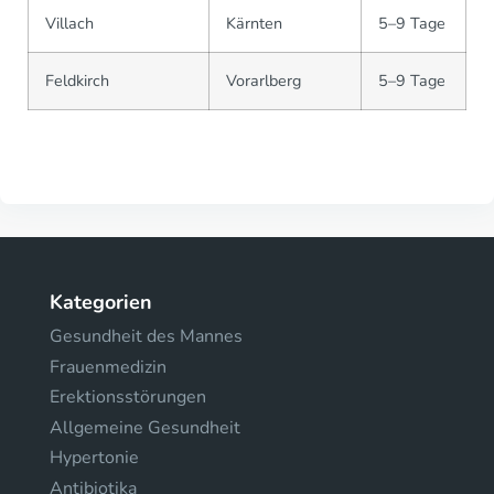
Villach
Kärnten
5–9 Tage
Feldkirch
Vorarlberg
5–9 Tage
Kategorien
Gesundheit des Mannes
Frauenmedizin
Erektionsstörungen
Allgemeine Gesundheit
Hypertonie
Antibiotika