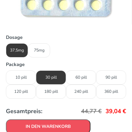
Dosage
37,5mg
75mg
Package
10 pill
30 pill
60 pill
90 pill
120 pill
180 pill
240 pill
360 pill
Gesamtpreis:
44,77
€
39,04
€
IN DEN WARENKORB