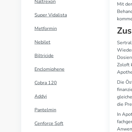
Naltrexon
Mit de
Behand
Super Vidalista
kommen
Zus
Metformin
Nebilet
Sertral
Wieder
Biltricide
Dosier
Zoloft
Enclomiphene
Apothe
Die Ös
Cobra 120
finanzi
Addyi
gleich
die Pr
Pantelmin
In Apo
fachge
Cenforce Soft
Anwend