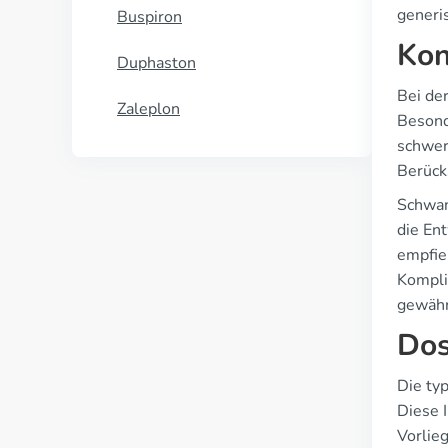
generi
Buspiron
Kon
Duphaston
Bei de
Zaleplon
Besond
schwer
Berück
Schwan
die En
empfie
Kompli
gewähr
Dos
Die typ
Diese I
Vorlie