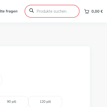
Products
search
lte fragen
0,00
€
90 pill
120 pill