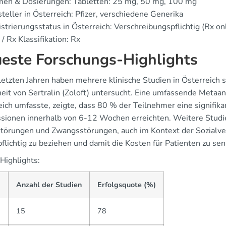
men & Dosierungen: Tabletten: 25 mg, 50 mg, 100 mg
teller in Österreich: Pfizer, verschiedene Generika
strierungsstatus in Österreich: Verschreibungspflichtig (Rx on
/ Rx Klassifikation: Rx
este Forschungs-Highlights
 letzten Jahren haben mehrere klinische Studien in Österreic
heit von Sertralin (Zoloft) untersucht. Eine umfassende Metaa
eich umfasste, zeigte, dass 80 % der Teilnehmer eine signifi
sionen innerhalb von 6-12 Wochen erreichten. Weitere Studie
törungen und Zwangsstörungen, auch im Kontext der Sozialver
flichtig zu beziehen und damit die Kosten für Patienten zu se
Highlights:
Anzahl der Studien
Erfolgsquote (%)
2
15
78