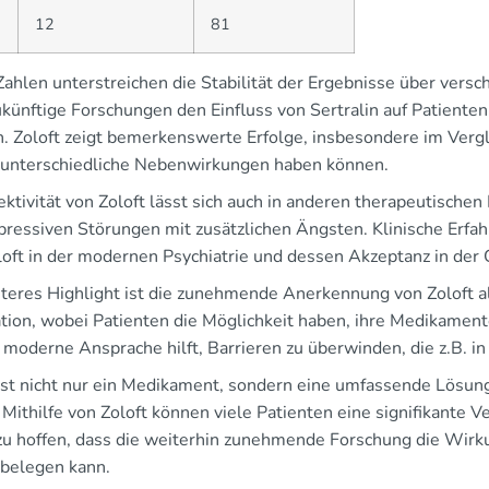
3
12
81
ahlen unterstreichen die Stabilität der Ergebnisse über versc
ukünftige Forschungen den Einfluss von Sertralin auf Patiente
. Zoloft zeigt bemerkenswerte Erfolge, insbesondere im Vergle
 unterschiedliche Nebenwirkungen haben können.
fektivität von Zoloft lässt sich auch in anderen therapeutisch
pressiven Störungen mit zusätzlichen Ängsten. Klinische Erf
loft in der modernen Psychiatrie und dessen Akzeptanz in der 
iteres Highlight ist die zunehmende Anerkennung von Zoloft 
tion, wobei Patienten die Möglichkeit haben, ihre Medikament
 moderne Ansprache hilft, Barrieren zu überwinden, die z.B. 
 ist nicht nur ein Medikament, sondern eine umfassende Lösung
 Mithilfe von Zoloft können viele Patienten eine signifikante 
 zu hoffen, dass die weiterhin zunehmende Forschung die Wirku
 belegen kann.