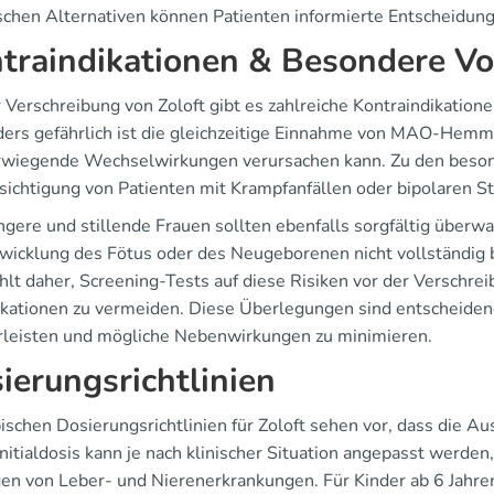
schen Alternativen können Patienten informierte Entscheidunge
traindikationen & Besondere 
r Verschreibung von Zoloft gibt es zahlreiche Kontraindikation
ers gefährlich ist die gleichzeitige Einnahme von MAO-Hemmer
wiegende Wechselwirkungen verursachen kann. Zu den beson
sichtigung von Patienten mit Krampfanfällen oder bipolaren S
gere und stillende Frauen sollten ebenfalls sorgfältig überw
twicklung des Fötus oder des Neugeborenen nicht vollständig
hlt daher, Screening-Tests auf diese Risiken vor der Verschre
kationen zu vermeiden. Diese Überlegungen sind entscheidend,
leisten und mögliche Nebenwirkungen zu minimieren.
ierungsrichtlinien
ischen Dosierungsrichtlinien für Zoloft sehen vor, dass die A
nitialdosis kann je nach klinischer Situation angepasst werden
gen von Leber- und Nierenerkrankungen. Für Kinder ab 6 Jahre