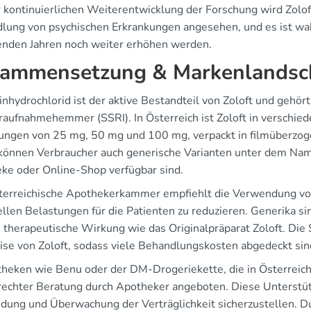
r kontinuierlichen Weiterentwicklung der Forschung wird Zolo
lung von psychischen Erkrankungen angesehen, und es ist wahrs
den Jahren noch weiter erhöhen werden.
ammensetzung & Markenlandsc
inhydrochlorid ist der aktive Bestandteil von Zoloft und gehör
aufnahmehemmer (SSRI). In Österreich ist Zoloft in verschiede
ungen von 25 mg, 50 mg und 100 mg, verpackt in filmüberz
 können Verbraucher auch generische Varianten unter dem Namen
ke oder Online-Shop verfügbar sind.
terreichische Apothekerkammer empfiehlt die Verwendung v
ellen Belastungen für die Patienten zu reduzieren. Generika s
e therapeutische Wirkung wie das Originalpräparat Zoloft. Die 
eise von Zoloft, sodass viele Behandlungskosten abgedeckt sind
theken wie Benu oder der DM-Drogeriekette, die in Österreich
rechter Beratung durch Apotheker angeboten. Diese Unterstüt
ung und Überwachung der Verträglichkeit sicherzustellen. Du