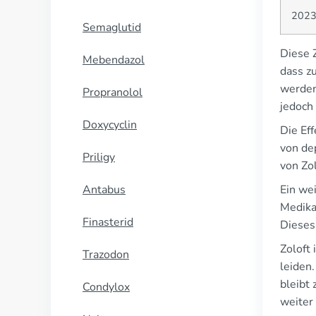
202
Semaglutid
Diese Z
Mebendazol
dass z
werden
Propranolol
jedoch
Doxycyclin
Die Ef
von de
Priligy
von Zo
Antabus
Ein we
Medika
Finasterid
Dieses
Zoloft
Trazodon
leiden.
bleibt
Condylox
weiter