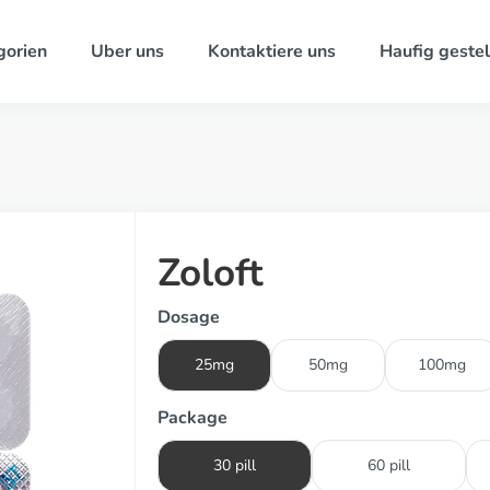
gorien
Uber uns
Kontaktiere uns
Haufig gestel
Zoloft
Dosage
25mg
50mg
100mg
Package
30 pill
60 pill