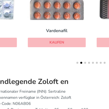
Vardenafil
Escitalopram
KAUFEN
KAUFEN
ndlegende Zoloft en
rnationaler Freiname (INN): Sertraline
ennamen verfügbar in Österreich: Zoloft
-Code: N06AB06