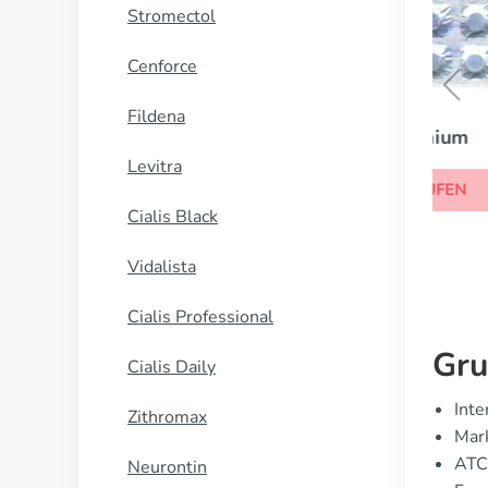
Stromectol
Cenforce
Fildena
Lithium
Levitra
KAUFEN
Cialis Black
Vidalista
Cialis Professional
Gru
Cialis Daily
Inte
Zithromax
Mark
ATC
Neurontin