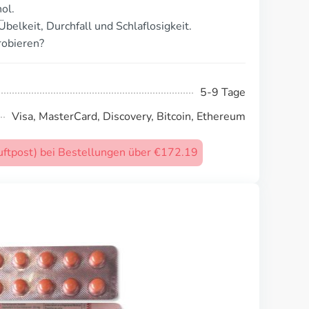
ol.
elkeit, Durchfall und Schlaflosigkeit.
robieren?
5-9 Tage
Visa, MasterCard, Discovery, Bitcoin, Ethereum
uftpost) bei Bestellungen über €172.19