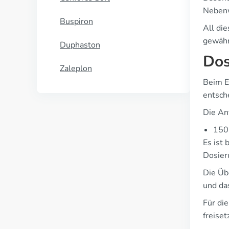
Nebenw
Buspiron
All di
gewähr
Duphaston
Dos
Zaleplon
Beim E
entsch
Die An
150 
Es ist 
Dosier
Die Üb
und da
Für di
freise