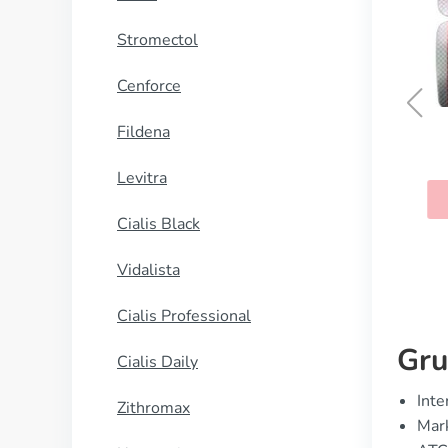
Stromectol
Cenforce
Fildena
Quetiapin
Levitra
KAUFEN
Cialis Black
Vidalista
Cialis Professional
Gru
Cialis Daily
Inte
Zithromax
Mark