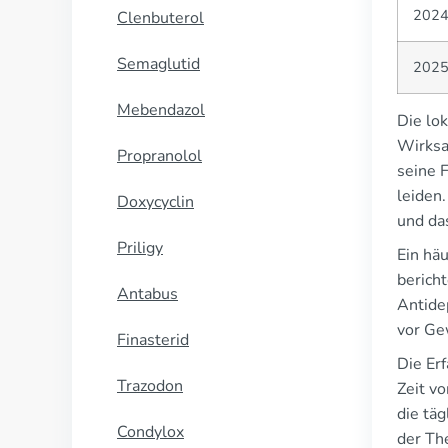
202
Clenbuterol
Semaglutid
202
Mebendazol
Die lo
Wirksa
Propranolol
seine 
leiden
Doxycyclin
und da
Priligy
Ein hä
berich
Antabus
Antide
vor Ge
Finasterid
Die Er
Trazodon
Zeit v
die täg
Condylox
der Th