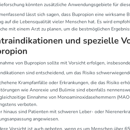
ieforschung könnten zusätzliche Anwendungsgebiete für diese
enfassend lässt sich sagen, dass Bupropion eine wirksame Beh
g auf die Lebensqualität vieler Menschen hat. Es wird empfohl
che mit einem Arzt zu planen, um die bestmöglichen Ergebniss
traindikationen und spezielle 
ropion
nnahme von Bupropion sollte mit Vorsicht erfolgen, insbeson
indikationen sind entscheidend, um das Risiko schwerwiegen
hehene Krampfanfälle oder Erkrankungen, die das Risiko erhö
törungen wie Anorexie und Bulimie sind ebenfalls nennenswe
 gleichzeitige Einnahme von Monoaminoxidasehemmern (MAO-H
ngstens verboten.
r hinaus sind Patienten mit schweren Leber- oder Nierenerkra
ungsanpassung angewiesen.
ere Vorsicht ist auch geboten, wenn es um Menschen über 65 J