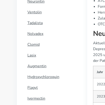
ATC
Neurontin
Form
Ventolin
Hers
Zula
Tadalista
OTC 
Neu
Nolvadex
Aktuel
Clomid
Depres
2025 u
Lasix
der Pa
Augmentin
Jahr
Hydroxychloroquin
202
Flagyl
202
Ivermectin