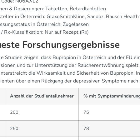
 Code: N06AX12
en & Dosierungen: Tabletten, Retardtabletten
teller in Österreich: GlaxoSmithKline, Sandoz, Bausch Health
ssungsstatus in Österreich: Zugelassen
/ Rx-Klassifikation: Nur auf Rezept (Rx)
este Forschungsergebnisse
le Studien zeigen, dass Bupropion in Österreich und der EU ei
sionen und zur Unterstützung der Raucherentwöhnung spielt. 
nterstreicht die Wirksamkeit und Sicherheit von Bupropion. In
tienten über einen Rückgang der depressiven Symptome nach
Anzahl der Studienteilnehmer
% mit Symptomminderun
2
200
75
3
250
78