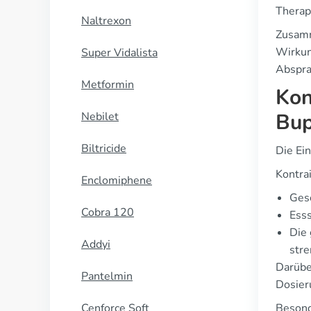
Therap
Naltrexon
Zusamm
Wirkun
Super Vidalista
Abspra
Metformin
Kon
Bup
Nebilet
Biltricide
Die Ei
Kontra
Enclomiphene
Gesc
Cobra 120
Esss
Die
Addyi
stre
Darübe
Pantelmin
Dosier
Cenforce Soft
Besond