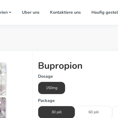
rien
Uber uns
Kontaktiere uns
Haufig gestel
Bupropion
Dosage
150mg
Package
30 pill
60 pill