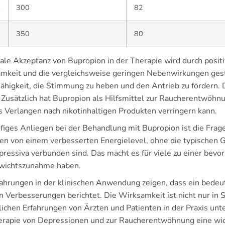
4
300
82
5
350
80
kale Akzeptanz von Bupropion in der Therapie wird durch posi
mkeit und die vergleichsweise geringen Nebenwirkungen gestär
Fähigkeit, die Stimmung zu heben und den Antrieb zu fördern. 
. Zusätzlich hat Bupropion als Hilfsmittel zur Raucherentwö
s Verlangen nach nikotinhaltigen Produkten verringern kann.
ufiges Anliegen bei der Behandlung mit Bupropion ist die Fra
ten von einem verbesserten Energielevel, ohne die typischen 
pressiva verbunden sind. Das macht es für viele zu einer bevo
wichtszunahme haben.
fahrungen in der klinischen Anwendung zeigen, dass ein bedeut
on Verbesserungen berichtet. Die Wirksamkeit ist nicht nur in
lichen Erfahrungen von Ärzten und Patienten in der Praxis unte
erapie von Depressionen und zur Raucherentwöhnung eine wich