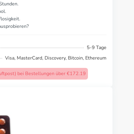
 Stunden.
ol.
losigkeit.
ausprobieren?
5-9 Tage
Visa, MasterCard, Discovery, Bitcoin, Ethereum
uftpost) bei Bestellungen über €172.19