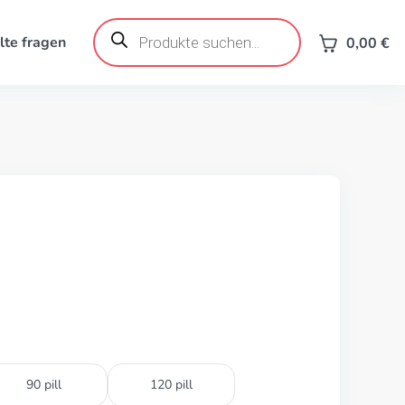
Products
search
lte fragen
0,00
€
90 pill
120 pill