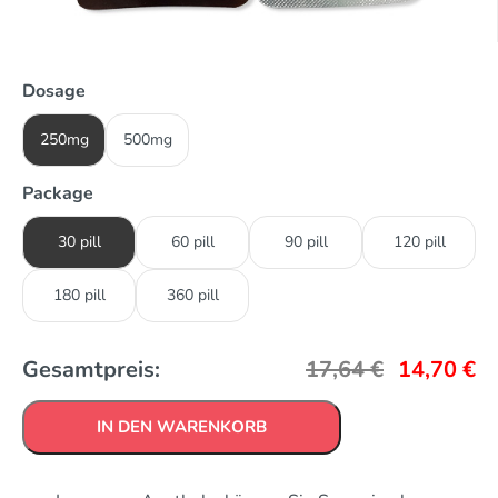
Dosage
250mg
500mg
Package
30 pill
60 pill
90 pill
120 pill
180 pill
360 pill
Gesamtpreis:
17,64
€
14,70
€
IN DEN WARENKORB