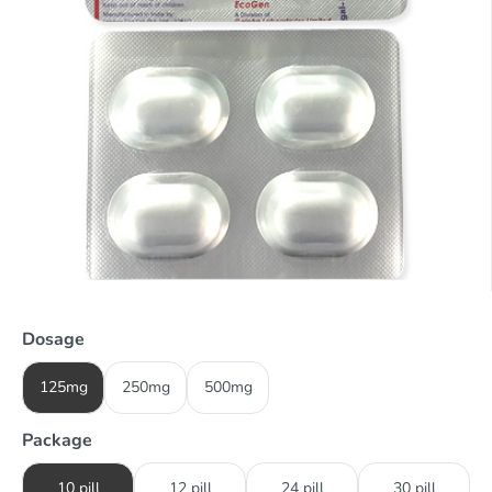
Dosage
125mg
250mg
500mg
Package
10 pill
12 pill
24 pill
30 pill