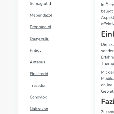
Semaglutid
In Öst
belegt
Mebendazol
Aspekt
effekt
Propranolol
Ein
Doxycyclin
Die ak
Priligy
sonder
Erfahru
Antabus
Therap
Mit de
Finasterid
Medika
online,
Trazodon
Gebiet
Condylox
Faz
Naltrexon
Zusamm