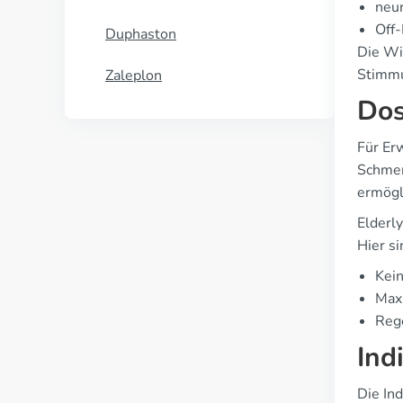
neur
Off-
Duphaston
Die Wi
Stimmu
Zaleplon
Dos
Für Er
Schmer
ermögl
Elderl
Hier si
Kei
Maxi
Rege
Ind
Die In