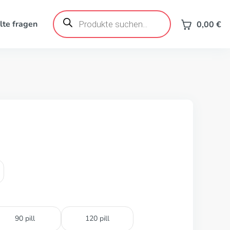
Products
search
lte fragen
0,00
€
90 pill
120 pill