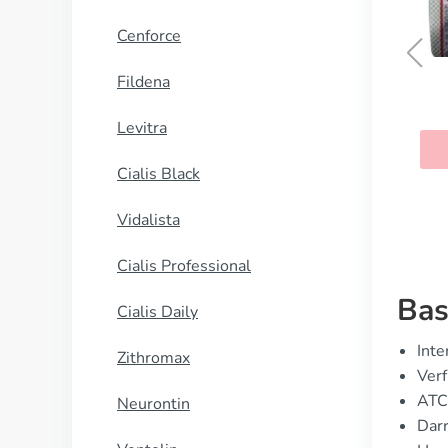
Cenforce
Fildena
Trittico
Levitra
KAUFEN
Cialis Black
Vidalista
Cialis Professional
Bas
Cialis Daily
Inte
Zithromax
Ver
ATC
Neurontin
Dar