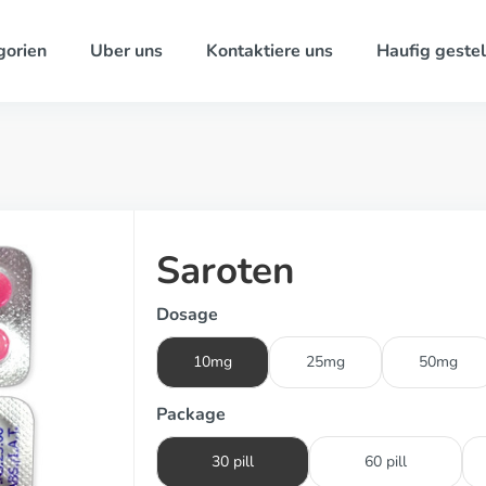
gorien
Uber uns
Kontaktiere uns
Haufig gestel
Saroten
Dosage
10mg
25mg
50mg
Package
30 pill
60 pill