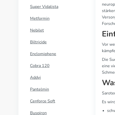
neurop
Super Vidalista
stärke
Versor
Metformin
Forsch
Nebilet
Ein
Biltricide
Vor we
kämpfe
Enclomiphene
Die Su
Cobra 120
eine v
Schmer
Addyi
Was
Pantelmin
Sarote
Cenforce Soft
Es wir
sch
Buspiron