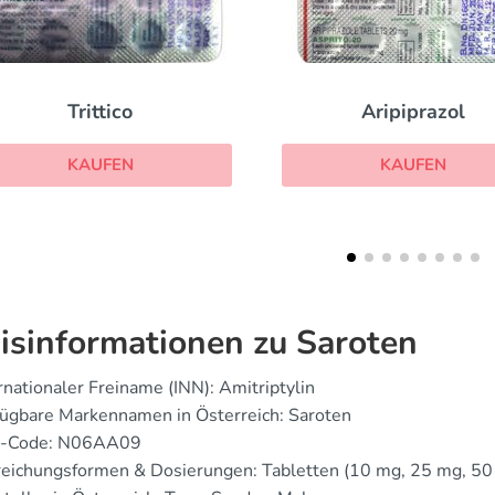
Aripiprazol
Escitalopram
KAUFEN
KAUFEN
isinformationen zu Saroten
rnationaler Freiname (INN): Amitriptylin
fügbare Markennamen in Österreich: Saroten
-Code: N06AA09
reichungsformen & Dosierungen: Tabletten (10 mg, 25 mg, 5