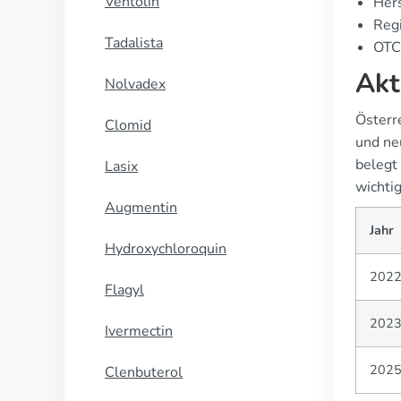
Ventolin
Hers
Regi
Tadalista
OTC 
Akt
Nolvadex
Österr
Clomid
und ne
belegt
Lasix
wichti
Augmentin
Jahr
Hydroxychloroquin
202
Flagyl
202
Ivermectin
202
Clenbuterol