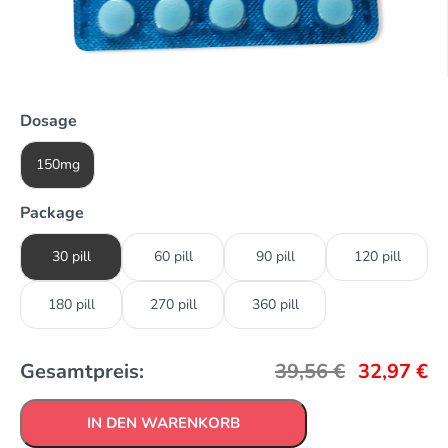
Dosage
150mg
Package
30 pill
60 pill
90 pill
120 pill
180 pill
270 pill
360 pill
Gesamtpreis:
39,56
€
32,97
€
IN DEN WARENKORB