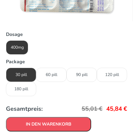
Dosage
400mg
Package
30 pill
60 pill
90 pill
120 pill
180 pill
Gesamtpreis:
55,01
€
45,84
€
IN DEN WARENKORB