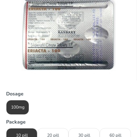
Dosage
100mg
Package
10 pill
20 pill
30 pill
60 pill