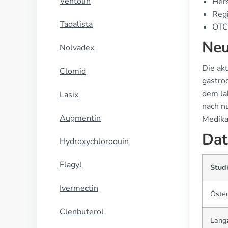
Ventolin
Hers
Regi
Tadalista
OTC-
Neu
Nolvadex
Die ak
Clomid
gastro
dem Ja
Lasix
nach n
Augmentin
Medika
Dat
Hydroxychloroquin
Flagyl
Stud
Ivermectin
Öster
Clenbuterol
Langz