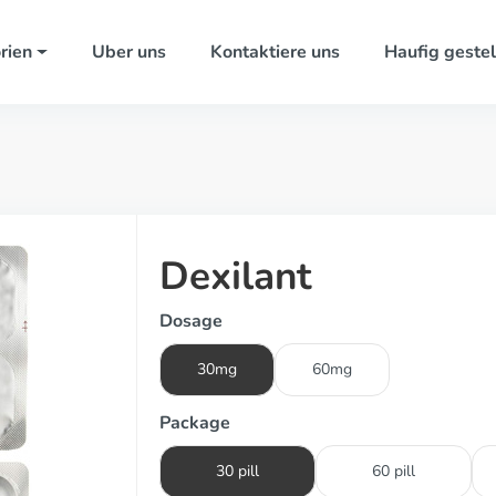
rien
Uber uns
Kontaktiere uns
Haufig gestel
Dexilant
Dosage
30mg
60mg
Package
30 pill
60 pill