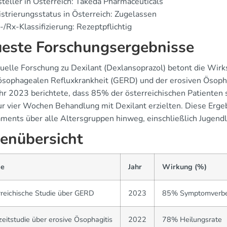
teller in Österreich: Takeda Pharmaceuticals
strierungsstatus in Österreich: Zugelassen
/Rx-Klassifizierung: Rezeptpflichtig
este Forschungsergebnisse
tuelle Forschung zu Dexilant (Dexlansoprazol) betont die Wir
ösophagealen Refluxkrankheit (GERD) und der erosiven Ösophag
hr 2023 berichtete, dass 85% der österreichischen Patienten
ur vier Wochen Behandlung mit Dexilant erzielten. Diese Erg
ments über alle Altersgruppen hinweg, einschließlich Jugendl
enübersicht
ie
Jahr
Wirkung (%)
reichische Studie über GERD
2023
85% Symptomverbe
eitstudie über erosive Ösophagitis
2022
78% Heilungsrate