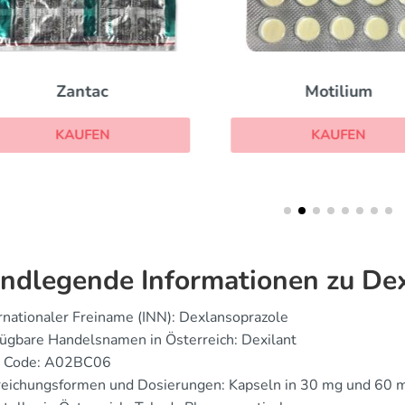
Zantac
Motilium
KAUFEN
KAUFEN
ndlegende Informationen zu Dex
rnationaler Freiname (INN): Dexlansoprazole
ügbare Handelsnamen in Österreich: Dexilant
 Code: A02BC06
reichungsformen und Dosierungen: Kapseln in 30 mg und 60 