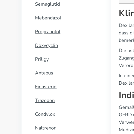
Semaglutid
Kli
Mebendazol
Dexila
Propranolol
dass d
bemerk
Doxycyclin
Die ös
Zugang 
Priligy
Verord
Antabus
In ein
Dexilan
Finasterid
Ind
Trazodon
Gemäß 
Condylox
GERD u
Verwen
Naltrexon
Medizi