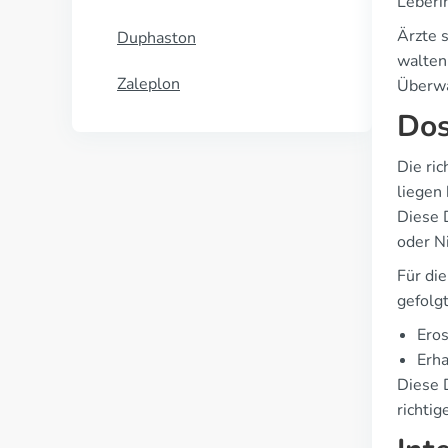
Leberin
Ärzte 
Duphaston
walten
Zaleplon
Überwa
Dos
Die ri
liegen
Diese 
oder N
Für di
gefolg
Eros
Erha
Diese 
richti