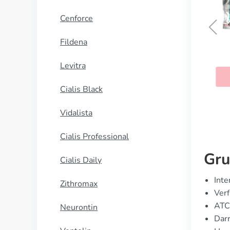
Cenforce
Fildena
Asacol
Levitra
KAUFEN
Cialis Black
Vidalista
Cialis Professional
Gru
Cialis Daily
Inte
Zithromax
Verf
ATC
Neurontin
Dar