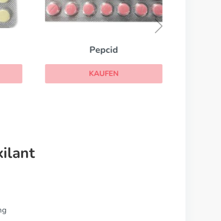
Pepcid
KAUFEN
ilant
mg