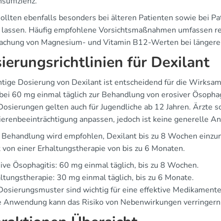
suffizienz.
sollten ebenfalls besonders bei älteren Patienten sowie bei P
 lassen. Häufig empfohlene Vorsichtsmaßnahmen umfassen re
chung von Magnesium- und Vitamin B12-Werten bei länger
ierungsrichtlinien für Dexilant
chtige Dosierung von Dexilant ist entscheidend für die Wirks
 bei 60 mg einmal täglich zur Behandlung von erosiver Ösophag
Dosierungen gelten auch für Jugendliche ab 12 Jahren. Ärzte s
ierenbeeinträchtigung anpassen, jedoch ist keine generelle A
e Behandlung wird empfohlen, Dexilant bis zu 8 Wochen einzu
t von einer Erhaltungstherapie von bis zu 6 Monaten.
ive Ösophagitis: 60 mg einmal täglich, bis zu 8 Wochen.
ltungstherapie: 30 mg einmal täglich, bis zu 6 Monate.
Dosierungsmuster sind wichtig für eine effektive Medikamen
ge Anwendung kann das Risiko von Nebenwirkungen verringern 