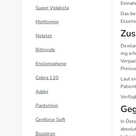
Einnah
Super Vidalista
Das be
Essens
Metformin
Zus
Nebilet
Dexila
Biltricide
mg erh
Verpac
Enclomiphene
Preisva
Cobra 120
Laut e
Patien
Addyi
Verfüg
Pantelmin
Geg
Cenforce Soft
In Öst
absolu
Buspiron