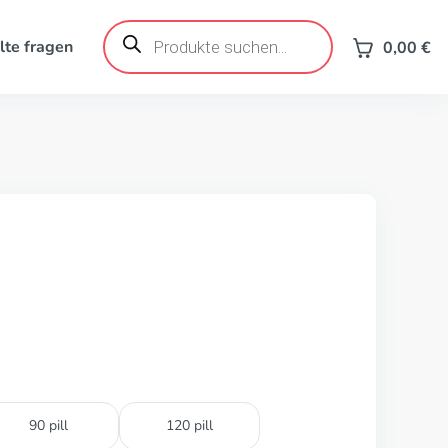
Products
search
lte fragen
0,00
€
90 pill
120 pill