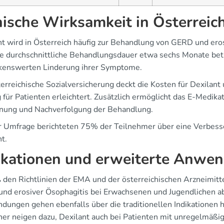
nische Wirksamkeit in Österreic
nt wird in Österreich häufig zur Behandlung von GERD und eros
ie durchschnittliche Behandlungsdauer etwa sechs Monate betr
enswerten Linderung ihrer Symptome.
terreichische Sozialversicherung deckt die Kosten für Dexila
für Patienten erleichtert. Zusätzlich ermöglicht das E-Medika
nung und Nachverfolgung der Behandlung.
er Umfrage berichteten 75% der Teilnehmer über eine Verbesse
t.
ikationen und erweiterte Anwe
den Richtlinien der EMA und der österreichischen Arzneimitte
nd erosiver Ösophagitis bei Erwachsenen und Jugendlichen ab
dungen gehen ebenfalls über die traditionellen Indikationen 
ner neigen dazu, Dexilant auch bei Patienten mit unregelmäßi