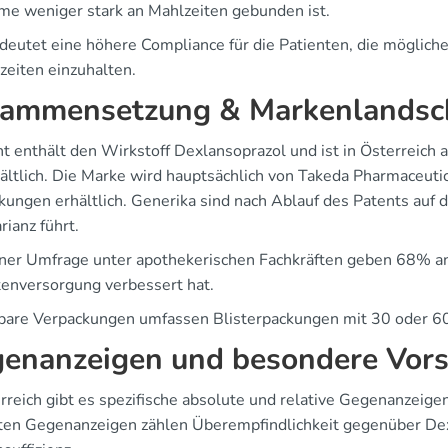
me weniger stark an Mahlzeiten gebunden ist.
deutet eine höhere Compliance für die Patienten, die möglic
zeiten einzuhalten.
ammensetzung & Markenlandsc
nt enthält den Wirkstoff Dexlansoprazol und ist in Österreich
ältlich. Die Marke wird hauptsächlich von Takeda Pharmaceutica
kungen erhältlich. Generika sind nach Ablauf des Patents auf 
rianz führt.
iner Umfrage unter apothekerischen Fachkräften geben 68% an,
tenversorgung verbessert hat.
bare Verpackungen umfassen Blisterpackungen mit 30 oder 60
enanzeigen und besondere Vo
erreich gibt es spezifische absolute und relative Gegenanzeig
ten Gegenanzeigen zählen Überempfindlichkeit gegenüber De