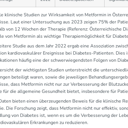
le klinische Studien zur Wirksamkeit von Metformin in Österr
isse. Laut einer Untersuchung aus 2023 zeigen 75% der Patie
alb von 12 Wochen der Therapie (Referenz: Österreichische Di
lle von Metformin als wichtige Therapiemöglichkeit für Diabet
eitere Studie aus dem Jahr 2022 ergab eine Assoziation zwis
ion kardiovaskulärer Ereignisse bei Diabetes-Patienten. Dies i
kationen häufig eine der schwerwiegendsten Folgen von Diabe
ersicht der wichtigsten Studien unterstreicht die unterschied
ngen beteiligt waren, sowie die jeweiligen Behandlungsergebn
isse, dass Metformin nicht nur zur Verbesserung der Blutzucke
le für die allgemeine Gesundheit bietet, insbesondere für Pat
Daten bieten einen überzeugenden Beweis für die klinische Re
e. Die Forschung zeigt, dass Metformin nicht nur effektiv, so
lung von Diabetes ist, wenn es um die Verbesserung der Leben
rdiovaskulären Erkrankungen zu reduzieren.