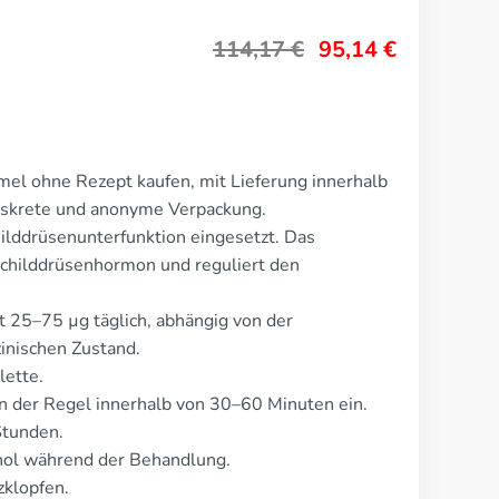
114,17
€
95,14
€
el ohne Rezept kaufen, mit Lieferung innerhalb
Diskrete und anonyme Verpackung.
ilddrüsenunterfunktion eingesetzt. Das
Schilddrüsenhormon und reguliert den
t 25–75 µg täglich, abhängig von der
inischen Zustand.
lette.
n der Regel innerhalb von 30–60 Minuten ein.
Stunden.
ol während der Behandlung.
zklopfen.