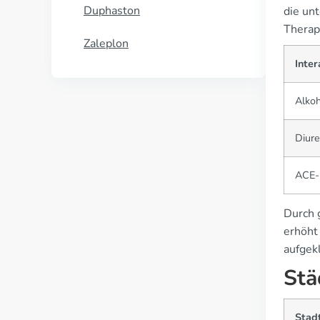
Duphaston
die un
Therap
Zaleplon
Inter
Alkoh
Diure
ACE
Durch 
erhöht 
aufgek
Stä
Stad