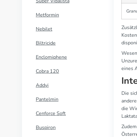
Super Vidalista
Gran
Metformin
Zusätzl
Nebilet
Kosten
disponi
Biltricide
Wesent
Enclomiphene
Unzure
eines A
Cobra 120
Int
Addyi
Die si
Pantelmin
andere
die Wi
Cenforce Soft
Laktat
Zudem 
Buspiron
Österr