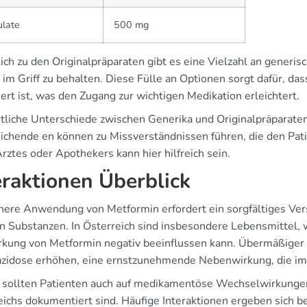
ulate
500 mg
ich zu den Originalpräparaten gibt es eine Vielzahl an generis
 im Griff zu behalten. Diese Fülle an Optionen sorgt dafür, da
ert ist, was den Zugang zur wichtigen Medikation erleichtert.
liche Unterschiede zwischen Generika und Originalpräparaten
ichende en können zu Missverständnissen führen, die den Pati
rztes oder Apothekers kann hier hilfreich sein.
eraktionen Überblick
chere Anwendung von Metformin erfordert ein sorgfältiges Ve
n Substanzen. In Österreich sind insbesondere Lebensmittel,
rkung von Metformin negativ beeinflussen kann. Übermäßiger
azidose erhöhen, eine ernstzunehmende Nebenwirkung, die im 
sollten Patienten auch auf medikamentöse Wechselwirkungen
eichs dokumentiert sind. Häufige Interaktionen ergeben sich