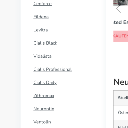
Cenforce
Fildena
Conjugated Estrogens
Levitra
KAUFEN
Cialis Black
Vidalista
Cialis Professional
Neu
Cialis Daily
Zithromax
Stud
Neurontin
Öster
Ventolin
EU-U