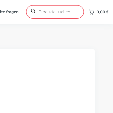
Products
search
lte fragen
0,00
€