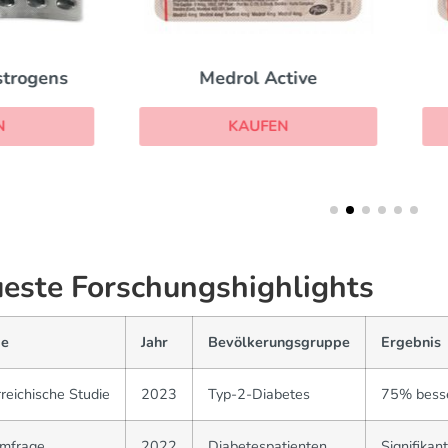
Medrol Active
Medrol
KAUFEN
KAUFEN
este Forschungshighlights
ie
Jahr
Bevölkerungsgruppe
Ergebnis
reichische Studie
2023
Typ-2-Diabetes
75% besse
mfrage
2022
Diabetespatienten
Signifikan