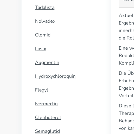
Tadalista
Aktuel
Nolvadex
Ergebn
innerh
Clomid
die Ro
Eine w
Lasix
Redukt
Augmentin
Kompli
Die Üb
Hydroxychloroquin
Erhebu
Ergebn
Flagyl
Vortei
Ivermectin
Diese 
Therapi
Clenbuterol
Behand
von ka
Semaglutid