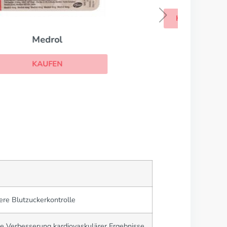
KAUFEN
re Blutzuckerkontrolle
te Verbesserung kardiovaskulärer Ergebnisse