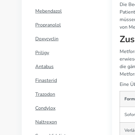
Die Be
Mebendazol
Patien
müssen
Propranolol
von Me
Zus
Doxycyclin
Metfor
Priligy
erwies
Antabus
die gän
Metform
Finasterid
Eine Ü
Trazodon
Form
Condylox
Sofor
Naltrexon
Verlä