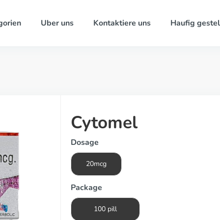
gorien
Uber uns
Kontaktiere uns
Haufig gestel
Cytomel
Dosage
20mcg
Package
100 pill