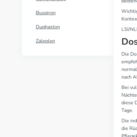
bedien
Wichti
Buspiron
Kontex
Duphaston
LSI/NL
Dos
Zaleplon
Die Do
empfoh
normal
nach A
Bei vu
Nächte
diese 
Tage.
Die in
die Rü
Pflege