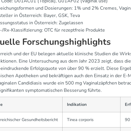
 Code: D01AC01 (Topical), G01AF02 (Vaginal use)
reichungsformen und Dosierungen: 1% und 2% Cremes, Vagin
teller in Österreich: Bayer, GSK, Teva
ssungsstatus in Österreich: Zugelassen
/Rx-Klassifizierung: OTC für rezeptfreie Produkte
uelle Forschungshighlights
erreich und der EU belegen aktuelle klinische Studien die Wi
fektionen. Eine Untersuchung aus dem Jahr 2023 zeigt, dass di
eeindruckende Erfolgsquote von über 90 % erzielt. Diese Erg
mischen Apotheken und bekräftigen auch den Einsatz in der E-Me
aginalen Candidiasis wurde ein 500 mg Vaginalzäpfchen betra
signifikanten symptomatischen Besserung führte.
ie
Indikation
Erf
reichischer Gesundheitsbericht
Tinea corporis
90