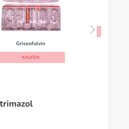
Lamisil
KAUFEN
trimazol