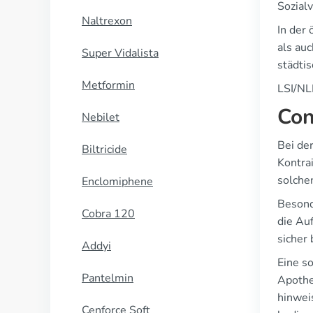
Sozialv
Naltrexon
In der
als auc
Super Vidalista
städti
Metformin
LSI/NL
Con
Nebilet
Bei de
Biltricide
Kontra
solche
Enclomiphene
Besond
Cobra 120
die Au
sicher
Addyi
Eine s
Pantelmin
Apothe
hinwei
Cenforce Soft