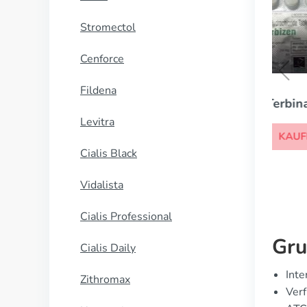
Stromectol
Cenforce
Fildena
Terbinafina
Levitra
KAUFEN
Cialis Black
Vidalista
Cialis Professional
Gru
Cialis Daily
Inte
Zithromax
Ver