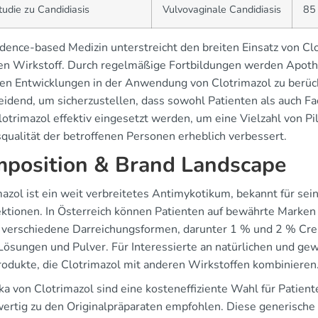
udie zu Candidiasis
Vulvovaginale Candidiasis
85
idence-based Medizin unterstreicht den breiten Einsatz von Cl
sen Wirkstoff. Durch regelmäßige Fortbildungen werden Apothe
en Entwicklungen in der Anwendung von Clotrimazol zu berück
eidend, um sicherzustellen, dass sowohl Patienten als auch Fa
lotrimazol effektiv eingesetzt werden, um eine Vielzahl von Pi
qualität der betroffenen Personen erheblich verbessert.
position & Brand Landscape
azol ist ein weit verbreitetes Antimykotikum, bekannt für sei
fektionen. In Österreich können Patienten auf bewährte Marke
t verschiedene Darreichungsformen, darunter 1 % und 2 % Cr
Lösungen und Pulver. Für Interessierte an natürlichen und ge
rodukte, die Clotrimazol mit anderen Wirkstoffen kombinieren
ka von Clotrimazol sind eine kosteneffiziente Wahl für Patie
wertig zu den Originalpräparaten empfohlen. Diese generische 