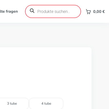
Products
search
lte fragen
0,00
€
3 tube
4 tube