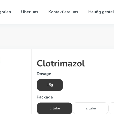
gorien
Uber uns
Kontaktiere uns
Haufig gestel
Clotrimazol
Dosage
15g
Package
1 tube
2 tube