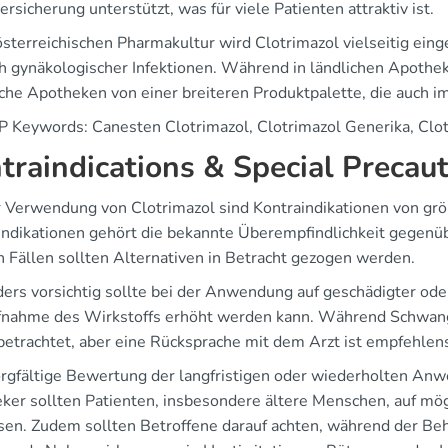
ersicherung unterstützt, was für viele Patienten attraktiv ist.
 österreichischen Pharmakultur wird Clotrimazol vielseitig ei
h gynäkologischer Infektionen. Während in ländlichen Apotheken
sche Apotheken von einer breiteren Produktpalette, die auch im
P Keywords: Canesten Clotrimazol, Clotrimazol Generika, Clo
traindications & Special Precau
r Verwendung von Clotrimazol sind Kontraindikationen von gr
indikationen gehört die bekannte Überempfindlichkeit gegenüb
n Fällen sollten Alternativen in Betracht gezogen werden.
ers vorsichtig sollte bei der Anwendung auf geschädigter od
fnahme des Wirkstoffs erhöht werden kann. Während Schwanger
 betrachtet, aber eine Rücksprache mit dem Arzt ist empfehlen
orgfältige Bewertung der langfristigen oder wiederholten Anw
ker sollten Patienten, insbesondere ältere Menschen, auf mög
sen. Zudem sollten Betroffene darauf achten, während der B