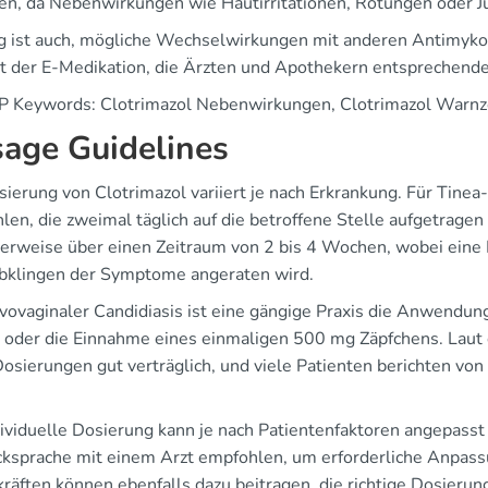
en, da Nebenwirkungen wie Hautirritationen, Rötungen oder Ju
g ist auch, mögliche Wechselwirkungen mit anderen Antimykot
t der E-Medikation, die Ärzten und Apothekern entsprechende 
P Keywords: Clotrimazol Nebenwirkungen, Clotrimazol Warnze
age Guidelines
sierung von Clotrimazol variiert je nach Erkrankung. Für Tinea
len, die zweimal täglich auf die betroffene Stelle aufgetragen
erweise über einen Zeitraum von 2 bis 4 Wochen, wobei ein
bklingen der Symptome angeraten wird.
lvovaginaler Candidiasis ist eine gängige Praxis die Anwendun
 oder die Einnahme eines einmaligen 500 mg Zäpfchens. Laut
Dosierungen gut verträglich, und viele Patienten berichten vo
dividuelle Dosierung kann je nach Patientenfaktoren angepasst
cksprache mit einem Arzt empfohlen, um erforderliche Anpas
kräften können ebenfalls dazu beitragen, die richtige Dosieru