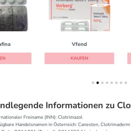
Vfend
Griseofulvin
KAUFEN
KAUFEN
ndlegende Informationen zu Clo
rnationaler Freiname (INN): Clotrimazol
fügbare Handelsnamen in Österreich: Canesten, Clotrimaderm