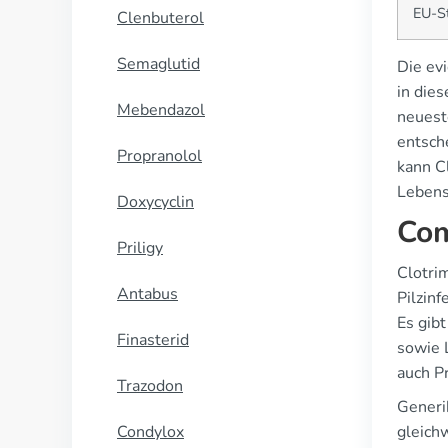
EU-St
Clenbuterol
Semaglutid
Die ev
in die
Mebendazol
neuest
entsch
Propranolol
kann C
Lebens
Doxycyclin
Com
Priligy
Clotrim
Antabus
Pilzin
Es gib
Finasterid
sowie 
auch P
Trazodon
Generi
Condylox
gleich