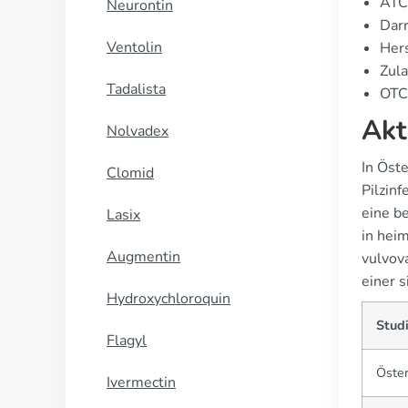
ATC
Neurontin
Dar
Ventolin
Hers
Zula
Tadalista
OTC-
Akt
Nolvadex
In Öst
Clomid
Pilzin
eine b
Lasix
in hei
Augmentin
vulvov
einer 
Hydroxychloroquin
Stud
Flagyl
Öster
Ivermectin