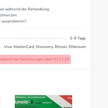
ol während der Behandlung.
schmerzen.
t ausprobieren?
5-9 Tage
Visa, MasterCard, Discovery, Bitcoin, Ethereum
uftpost) bei Bestellungen über €172.19