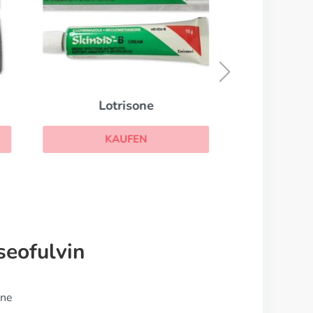
Diflucan
KAUFEN
seofulvin
ine