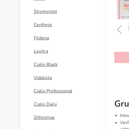
Stromectol
Cenforce
Fildena
Vfend
Levitra
KAUFEN
Cialis Black
Vidalista
Cialis Professional
Gru
Cialis Daily
Inte
Zithromax
Verf