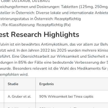
 Code: D01AA08, D01BA01
reichungsformen und Dosierungen: Tabletten (125mg, 250mg
teller in Österreich: Diverse lokale und internationale Anbiet
strierungsstatus in Österreich: Rezeptpflichtig
/Rx-Klassifizierung: Rezeptpflichtig (Rx)
est Research Highlights
fulvin ist ein bewährtes Antimykotikum, das vor allem zur B
etzt wird. In den Jahren 2022 bis 2025 wurden mehrere klinis
führt. Eine Übersichtsarbeit zur Wirksamkeit und Sicherheit vo
ungen in 85% der Fälle eine bedeutende Verbesserung der Sy
 wurde. Besonders relevant ist die Wahl des Medikaments für p
 empfohlen wird.
Studie
Ergebnis
2
A. Gruber et al.
90% Wirksamkeit bei Tinea capitis