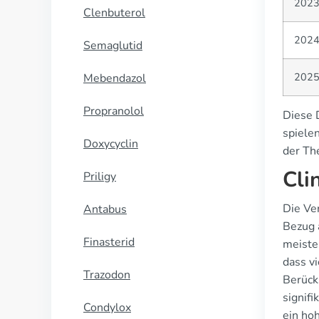
202
Clenbuterol
202
Semaglutid
202
Mebendazol
Propranolol
Diese 
spiele
Doxycyclin
der Th
Cli
Priligy
Die Ve
Antabus
Bezug 
Finasterid
meiste
dass v
Trazodon
Berück
signif
Condylox
ein hoh