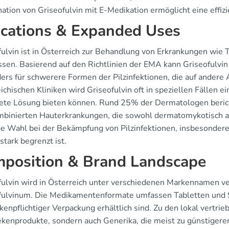
ation von Griseofulvin mit E-Medikation ermöglicht eine effiz
ications & Expanded Uses
fulvin ist in Österreich zur Behandlung von Erkrankungen wie T
ssen. Basierend auf den Richtlinien der EMA kann Griseofulvin
ers für schwerere Formen der Pilzinfektionen, die auf andere 
ichischen Kliniken wird Griseofulvin oft in speziellen Fällen e
ete Lösung bieten können. Rund 25% der Dermatologen beric
mbinierten Hauterkrankungen, die sowohl dermatomykotisch als 
ge Wahl bei der Bekämpfung von Pilzinfektionen, insbesondere
stark begrenzt ist.
position & Brand Landscape
fulvin wird in Österreich unter verschiedenen Markennamen ve
fulvinum. Die Medikamentenformate umfassen Tabletten und S
kenpflichtiger Verpackung erhältlich sind. Zu den lokal vertri
kenprodukte, sondern auch Generika, die meist zu günstiger