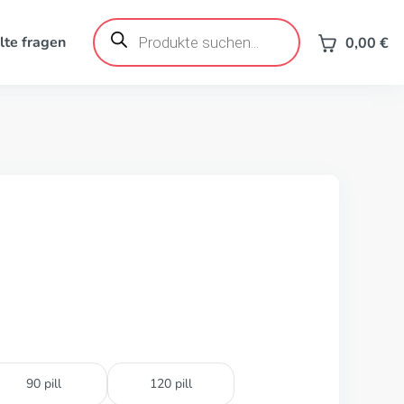
Products
search
lte fragen
0,00
€
90 pill
120 pill