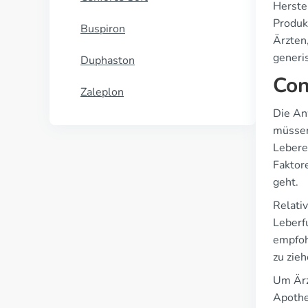
Herstel
Produk
Buspiron
Ärzten
generi
Duphaston
Con
Zaleplon
Die An
müssen
Lebere
Faktor
geht.
Relati
Leberf
empfoh
zu zieh
Um Ärz
Apothe