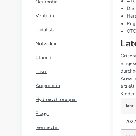
ATC
Neurontin
Dar
Ventolin
Hers
Regi
Tadalista
OTC-
Lat
Nolvadex
Griseo
Clomid
einges
durchge
Lasix
Anwend
Augmentin
erzielt
Kinder
Hydroxychloroquin
Jahr
Flagyl
202
Ivermectin