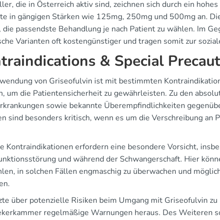
ler, die in Österreich aktiv sind, zeichnen sich durch ein hoh
te in gängigen Stärken wie 125mg, 250mg und 500mg an. Dies
, die passendste Behandlung je nach Patient zu wählen. Im Ge
sche Varianten oft kostengünstiger und tragen somit zur sozia
traindications & Special Precaut
wendung von Griseofulvin ist mit bestimmten Kontraindikatio
, um die Patientensicherheit zu gewährleisten. Zu den absol
rkrankungen sowie bekannte Überempfindlichkeiten gegenübe
en sind besonders kritisch, wenn es um die Verschreibung an 
ve Kontraindikationen erfordern eine besondere Vorsicht, insbe
unktionsstörung und während der Schwangerschaft. Hier können
len, in solchen Fällen engmaschig zu überwachen und möglich
en.
te über potenzielle Risiken beim Umgang mit Griseofulvin zu i
kerkammer regelmäßige Warnungen heraus. Des Weiteren sollt