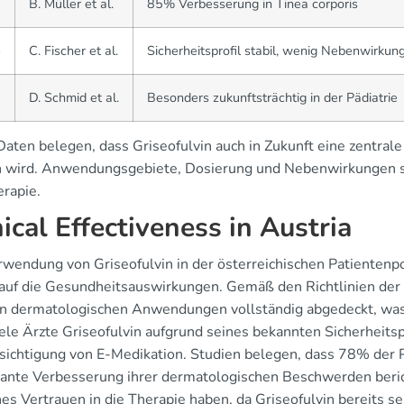
3
B. Müller et al.
85% Verbesserung in Tinea corporis
4
C. Fischer et al.
Sicherheitsprofil stabil, wenig Nebenwirkun
5
D. Schmid et al.
Besonders zukunftsträchtig in der Pädiatrie
Daten belegen, dass Griseofulvin auch in Zukunft eine zentrale
n wird. Anwendungsgebiete, Dosierung und Nebenwirkungen si
erapie.
nical Effectiveness in Austria
rwendung von Griseofulvin in der österreichischen Patientenp
auf die Gesundheitsauswirkungen. Gemäß den Richtlinien der S
n dermatologischen Anwendungen vollständig abgedeckt, was d
iele Ärzte Griseofulvin aufgrund seines bekannten Sicherheits
sichtigung von E-Medikation. Studien belegen, dass 78% der Pa
ikante Verbesserung ihrer dermatologischen Beschwerden beric
es Vertrauen in die Therapie haben, da Griseofulvin bereits s