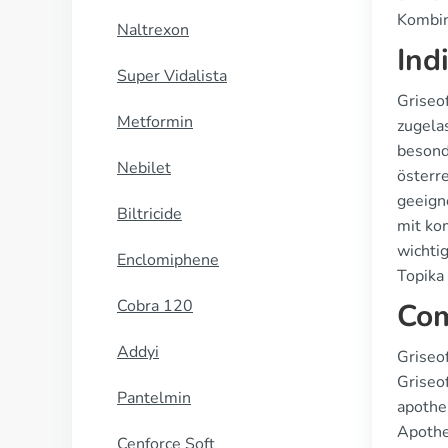
Kombin
Naltrexon
Ind
Super Vidalista
Griseo
Metformin
zugela
besond
Nebilet
österre
geeign
Biltricide
mit ko
wichti
Enclomiphene
Topika 
Cobra 120
Com
Addyi
Griseo
Griseo
Pantelmin
apothe
Apothe
Cenforce Soft