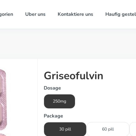
gorien
Uber uns
Kontaktiere uns
Haufig gestel
Griseofulvin
Dosage
250mg
Package
30 pill
60 pill