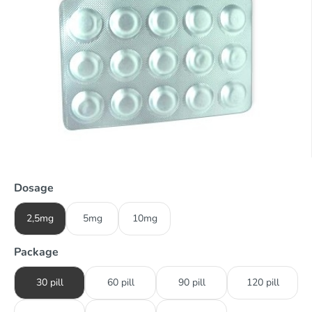
Dosage
2,5mg
5mg
10mg
Package
30 pill
60 pill
90 pill
120 pill