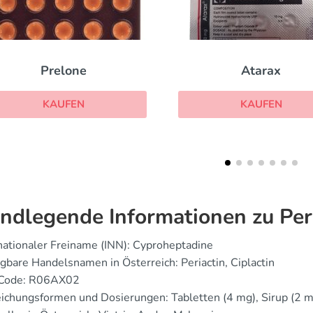
Atarax
Prednisolon
KAUFEN
KAUFEN
ndlegende Informationen zu Per
rnationaler Freiname (INN): Cyproheptadine
gbare Handelsnamen in Österreich: Periactin, Ciplactin
 Code: R06AX02
eichungsformen und Dosierungen: Tabletten (4 mg), Sirup (2 