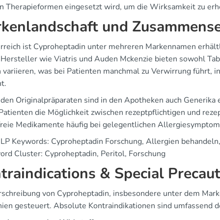
n Therapieformen eingesetzt wird, um die Wirksamkeit zu erh
kenlandschaft und Zusammens
erreich ist Cyproheptadin unter mehreren Markennamen erhältli
 Hersteller wie Viatris und Auden Mckenzie bieten sowohl Tab
 variieren, was bei Patienten manchmal zu Verwirrung führt, 
t.
den Originalpräparaten sind in den Apotheken auch Generika er
Patienten die Möglichkeit zwischen rezeptpflichtigen und reze
freie Medikamente häufig bei gelegentlichen Allergiesympto
NLP Keywords: Cyproheptadin Forschung, Allergien behandeln,
ord Cluster: Cyproheptadin, Peritol, Forschung
traindications & Special Precau
rschreibung von Cyproheptadin, insbesondere unter dem Marken
inien gesteuert. Absolute Kontraindikationen sind umfassend d