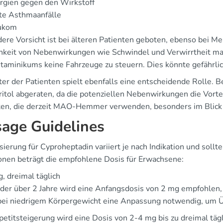
rgien gegen den Wirkstoff
te Asthmaanfälle
ukom
ere Vorsicht ist bei älteren Patienten geboten, ebenso bei Me
hkeit von Nebenwirkungen wie Schwindel und Verwirrtheit ma
staminikums keine Fahrzeuge zu steuern. Dies könnte gefährlich
ter der Patienten spielt ebenfalls eine entscheidende Rolle. 
ritol abgeraten, da die potenziellen Nebenwirkungen die Vort
ten, die derzeit MAO-Hemmer verwenden, besonders im Blick
age Guidelines
ierung für Cyproheptadin variiert je nach Indikation und sollt
onen beträgt die empfohlene Dosis für Erwachsene:
, dreimal täglich
der über 2 Jahre wird eine Anfangsdosis von 2 mg empfohlen, v
bei niedrigem Körpergewicht eine Anpassung notwendig, um 
etitsteigerung wird eine Dosis von 2-4 mg bis zu dreimal tägli