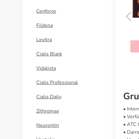
Cenforce
Fildena
Prelone
Levitra
KAUFEN
Cialis Black
Vidalista
Cialis Professional
Gru
Cialis Daily
• Inte
Zithromax
• Verfü
• ATC
Neurontin
• Darr