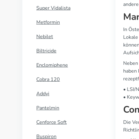
andere
Super Vidalista
Mar
Metformin
In Öst
Nebilet
Lokale
können
Biltricide
Aufsich
Neben 
Enclomiphene
haben 
rezept
Cobra 120
• LSI/
Addyi
• Keyw
Con
Pantelmin
Cenforce Soft
Die Ve
Richtl
Buspiron