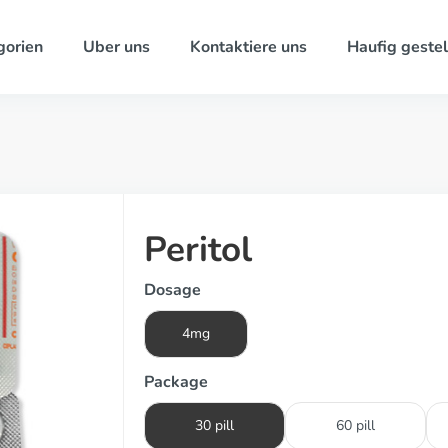
gorien
Uber uns
Kontaktiere uns
Haufig gestel
Peritol
Dosage
4mg
Package
30 pill
60 pill