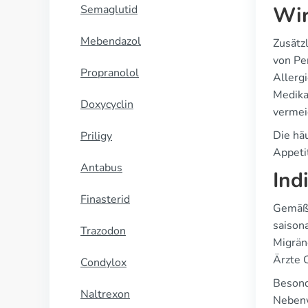
Wir
Semaglutid
Mebendazol
Zusätz
von Pe
Propranolol
Allerg
Medika
Doxycyclin
vermei
Die häu
Priligy
Appetit
Antabus
Ind
Finasterid
Gemäß 
saison
Trazodon
Migrän
Ärzte 
Condylox
Besond
Naltrexon
Nebenw