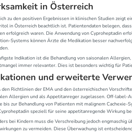
ksamkeit in Österreich
lich zu den positiven Ergebnissen in klinischen Studien zeigt
ritol in Österreich beachtlich ist. Patientendaten belegen, da
ien erfolgreich waren. Die Anwendung von Cyproheptadin erfolg
tion-Systems können Ärzte die Medikation besser nachverfo
den.
figste Indikation ist die Behandlung von saisonalen Allergien,
mangel immer relevanter. Dies ist besonders wichtig für Patie
ikationen und erweiterte Verw
den Richtlinien der EMA und den österreichischen Vorschrift
alen Allergien und als Appetitanreger zugelassen. Off-label
e bis zur Behandlung von Patienten mit malignem Cachexie-S
Cyproheptadin speziell für seine appetitanregende Wirkung be
ers bei Kindern muss die Verschreibung jedoch engmaschig
irkungen zu vermeiden. Diese Überwachung ist entscheidend,