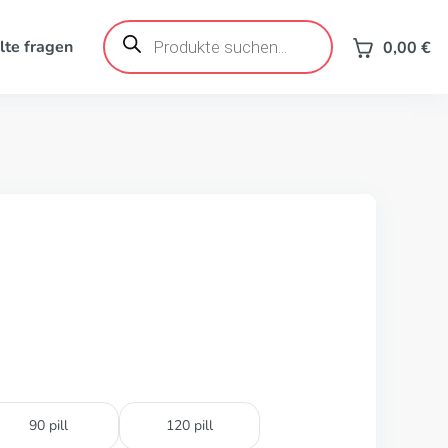
Products
search
lte fragen
0,00
€
90 pill
120 pill