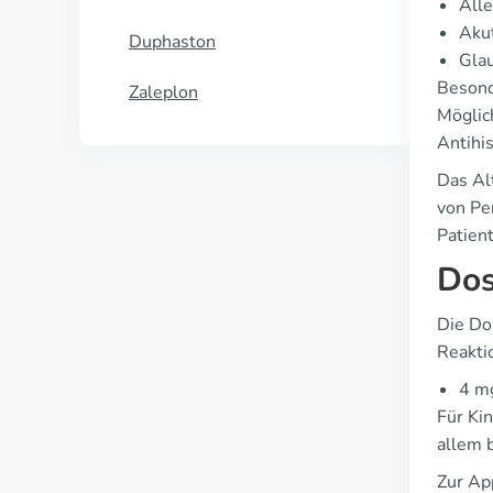
Alle
Aku
Duphaston
Gla
Besond
Zaleplon
Möglic
Antihi
Das Al
von Pe
Patien
Dos
Die Dos
Reakti
4 mg
Für Kin
allem 
Zur App