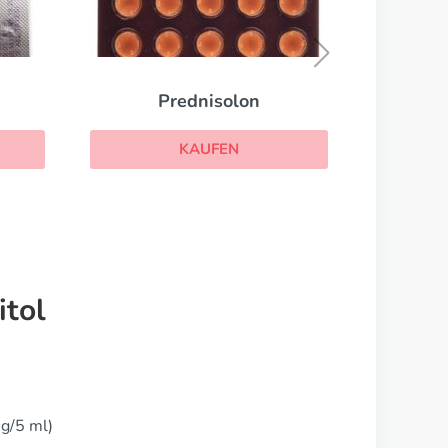
Phenergan
KAUFEN
itol
mg/5 ml)