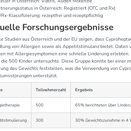
eller in Österreich: Viatris, Auden Mckenzie
trierungsstatus in Österreich: Registriert (OTC und Rx)
Rx-Klassifizierung: rezeptfrei und rezeptpflichtig
uelle Forschungsergebnisse
e Studien aus Österreich und der EU zeigen, dass Cyproheptadin
lung von Allergien sowie als Appetitstimulanz bietet. Daten
ten mit Allergiesymptomen eine schnelle Linderung erlebten. D
, die 500 Kinder untersuchte. Diese Gruppe konnte bei einer
rung des Gewichts feststellen, was die Verwendung von Cypr
umsstörungen unterstützt.
ie
Teilnehmerzahl
Ergebnis
gietherapie
500
65% berichteten über Linde
itstimulierung
300
30% Gewichtszunahme in 4