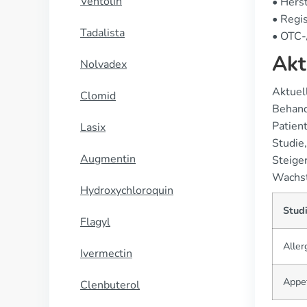
Ventolin
• Herst
• Regis
Tadalista
• OTC-/
Akt
Nolvadex
Aktuell
Clomid
Behand
Patien
Lasix
Studie
Augmentin
Steige
Wachst
Hydroxychloroquin
Stud
Flagyl
Aller
Ivermectin
Appet
Clenbuterol