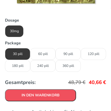
Dosage
30mg
Package
30 pill
60 pill
90 pill
120 pill
180 pill
240 pill
360 pill
Gesamtpreis:
48,79
€
40,66
€
IN DEN WARENKORB