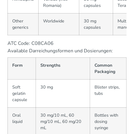
Romania)
capsules
Terapia
Other
Worldwide
30 mg
Multiple
generics
capsules
manufac
ATC Code: C08CA06
Available Darreichungsformen und Dosierungen:
Form
Strengths
Common
Packaging
Soft
30 mg
Blister strips,
gelatin
tubs
capsule
Oral
30 mg/10 mL, 60
Bottles with
liquid
mg/10 mL, 60 mg/20
dosing
mL
syringe