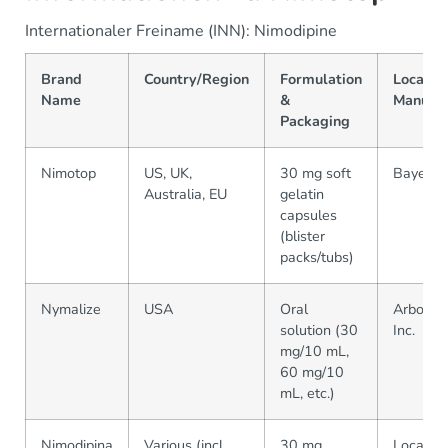
Internationaler Freiname (INN): Nimodipine
Brand
Country/Region
Formulation
Local
Name
&
Manufac
Packaging
Nimotop
US, UK,
30 mg soft
Bayer an
Australia, EU
gelatin
capsules
(blister
packs/tubs)
Nymalize
USA
Oral
Arbor Ph
solution (30
Inc.
mg/10 mL,
60 mg/10
mL, etc.)
Nimodipina
Various (incl.
30 mg
Local gen