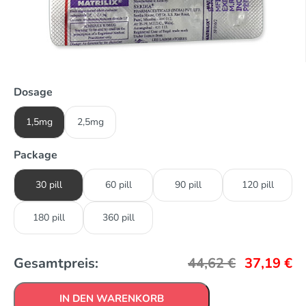
Dosage
1,5mg
2,5mg
Package
30 pill
60 pill
90 pill
120 pill
180 pill
360 pill
Gesamtpreis:
44,62
€
37,19
€
IN DEN WARENKORB