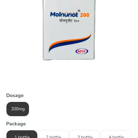
Dosage
200mg
Package
1 bottle
2 bottle
3 bottle
4 bottle