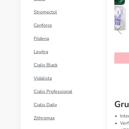
Stromectol
Cenforce
Fildena
Tamoxifen
Levitra
KAUFEN
Cialis Black
Vidalista
Cialis Professional
Gru
Cialis Daily
Inte
Zithromax
Verf