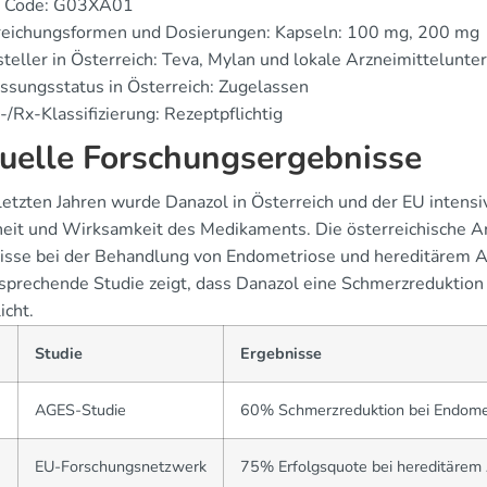
 Code: G03XA01
reichungsformen und Dosierungen: Kapseln: 100 mg, 200 mg
teller in Österreich: Teva, Mylan und lokale Arzneimittelunt
ssungsstatus in Österreich: Zugelassen
/Rx-Klassifizierung: Rezeptpflichtig
uelle Forschungsergebnisse
letzten Jahren wurde Danazol in Österreich und der EU intensi
heit und Wirksamkeit des Medikaments. Die österreichische A
isse bei der Behandlung von Endometriose und hereditärem A
rsprechende Studie zeigt, dass Danazol eine Schmerzreduktio
icht.
Studie
Ergebnisse
2
AGES-Studie
60% Schmerzreduktion bei Endome
3
EU-Forschungsnetzwerk
75% Erfolgsquote bei hereditäre