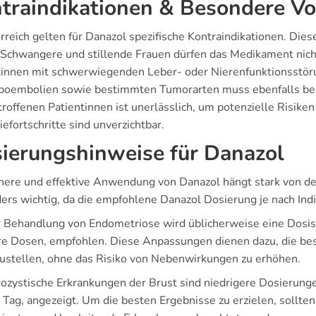
traindikationen & Besondere 
rreich gelten für Danazol spezifische Kontraindikationen. Dies
Schwangere und stillende Frauen dürfen das Medikament nich
tinnen mit schwerwiegenden Leber- oder Nierenfunktionsstörun
oembolien sowie bestimmten Tumorarten muss ebenfalls ber
troffenen Patientinnen ist unerlässlich, um potenzielle Risi
efortschritte sind unverzichtbar.
ierungshinweise für Danazol
chere und effektive Anwendung von Danazol hängt stark von der
rs wichtig, da die empfohlene Danazol Dosierung je nach Indik
r Behandlung von Endometriose wird üblicherweise eine Dosis 
e Dosen, empfohlen. Diese Anpassungen dienen dazu, die bes
zustellen, ohne das Risiko von Nebenwirkungen zu erhöhen.
brozystische Erkrankungen der Brust sind niedrigere Dosierun
 Tag, angezeigt. Um die besten Ergebnisse zu erzielen, sollte