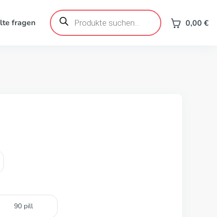
Products
search
lte fragen
0,00
€
90 pill