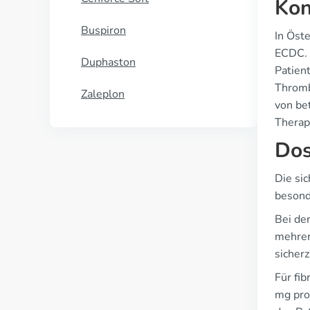
Kon
Buspiron
In Öste
ECDC. 
Duphaston
Patien
Thromb
Zaleplon
von be
Therapi
Dos
Die si
besonde
Bei de
mehrer
sicher
Für fi
mg pro