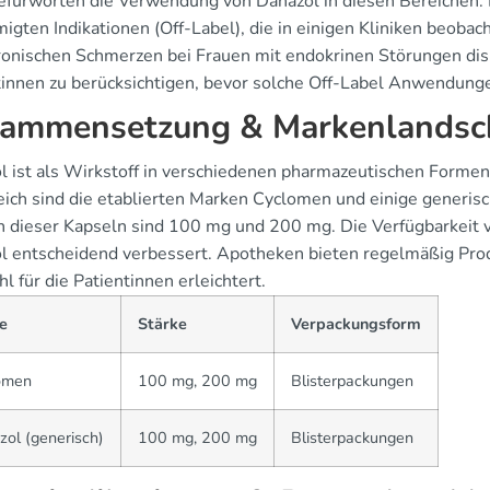
fürworten die Verwendung von Danazol in diesen Bereichen. 
igten Indikationen (Off-Label), die in einigen Kliniken beoba
onischen Schmerzen bei Frauen mit endokrinen Störungen diskut
tinnen zu berücksichtigen, bevor solche Off-Label Anwendungen
ammensetzung & Markenlandsc
 ist als Wirkstoff in verschiedenen pharmazeutischen Formen e
eich sind die etablierten Marken Cyclomen und einige generisc
n dieser Kapseln sind 100 mg und 200 mg. Die Verfügbarkeit 
l entscheidend verbessert. Apotheken bieten regelmäßig Prod
 für die Patientinnen erleichtert.
e
Stärke
Verpackungsform
omen
100 mg, 200 mg
Blisterpackungen
ol (generisch)
100 mg, 200 mg
Blisterpackungen