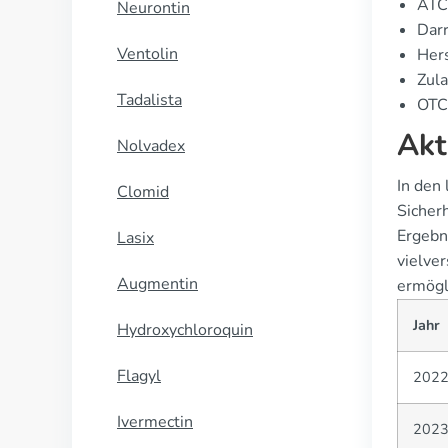
ATC
Neurontin
Dar
Ventolin
Hers
Zula
Tadalista
OTC-
Akt
Nolvadex
In den 
Clomid
Sicher
Ergebn
Lasix
vielve
Augmentin
ermögl
Jahr
Hydroxychloroquin
Flagyl
202
Ivermectin
202