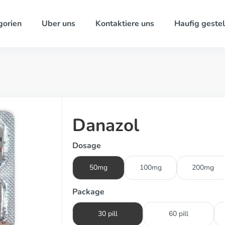
gorien
Uber uns
Kontaktiere uns
Haufig gestel
Danazol
Dosage
50mg
100mg
200mg
Package
30 pill
60 pill