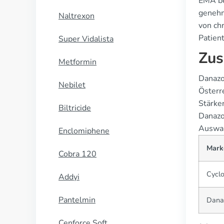
EMA be
genehm
Naltrexon
von chr
Patien
Super Vidalista
Zus
Metformin
Danazol
Nebilet
Österr
Stärke
Biltricide
Danazo
Auswahl
Enclomiphene
Mark
Cobra 120
Cycl
Addyi
Pantelmin
Danaz
Cenforce Soft