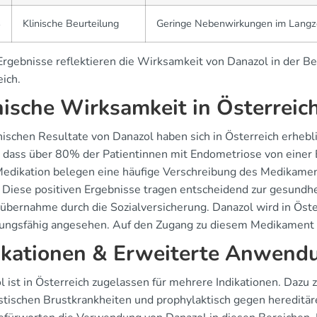
4
Klinische Beurteilung
Geringe Nebenwirkungen im Langz
Ergebnisse reflektieren die Wirksamkeit von Danazol in der 
ich.
nische Wirksamkeit in Österreic
inischen Resultate von Danazol haben sich in Österreich erhebl
, dass über 80% der Patientinnen mit Endometriose von einer
Medikation belegen eine häufige Verschreibung des Medikamen
. Diese positiven Ergebnisse tragen entscheidend zur gesundhe
übernahme durch die Sozialversicherung. Danazol wird in Öster
tungsfähig angesehen. Auf den Zugang zu diesem Medikament i
ikationen & Erweiterte Anwend
l ist in Österreich zugelassen für mehrere Indikationen. Dazu
ystischen Brustkrankheiten und prophylaktisch gegen hereditär