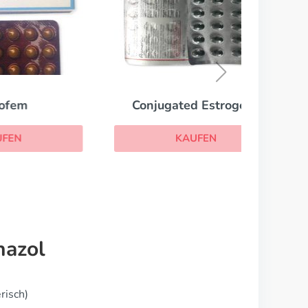
Conjugated Estrogens
KAUFEN
nazol
risch)