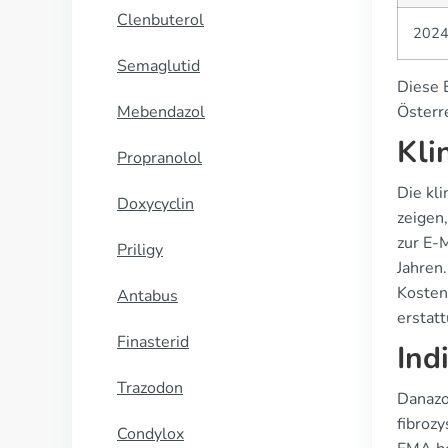
Clenbuterol
202
Semaglutid
Diese 
Mebendazol
Österre
Kli
Propranolol
Die kl
Doxycyclin
zeigen
zur E-
Priligy
Jahren
Kosten
Antabus
erstat
Finasterid
Ind
Trazodon
Danazo
fibroz
Condylox