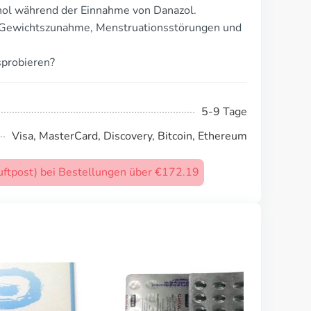
ol während der Einnahme von Danazol.
 Gewichtszunahme, Menstruationsstörungen und
sprobieren?
5-9 Tage
Visa, MasterCard, Discovery, Bitcoin, Ethereum
uftpost) bei Bestellungen über €172.19