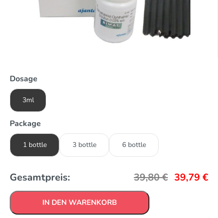
Dosage
3ml
Package
1 bottle
3 bottle
6 bottle
Gesamtpreis:
39,80
€
39,79
€
IN DEN WARENKORB