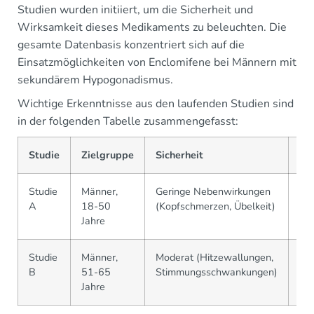
Studien wurden initiiert, um die Sicherheit und
Wirksamkeit dieses Medikaments zu beleuchten. Die
gesamte Datenbasis konzentriert sich auf die
Einsatzmöglichkeiten von Enclomifene bei Männern mit
sekundärem Hypogonadismus.
Wichtige Erkenntnisse aus den laufenden Studien sind
in der folgenden Tabelle zusammengefasst:
Studie
Zielgruppe
Sicherheit
Wi
Studie
Männer,
Geringe Nebenwirkungen
Ste
A
18-50
(Kopfschmerzen, Übelkeit)
Te
Jahre
um
Studie
Männer,
Moderat (Hitzewallungen,
Ve
B
51-65
Stimmungsschwankungen)
sex
Jahre
Wo