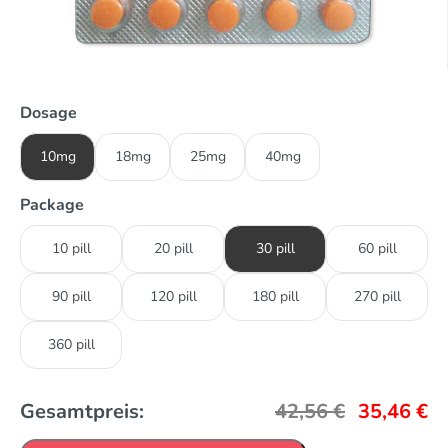
Dosage
10mg
18mg
25mg
40mg
Package
10 pill
20 pill
30 pill
60 pill
90 pill
120 pill
180 pill
270 pill
360 pill
Gesamtpreis:
42,56
€
35,46
€