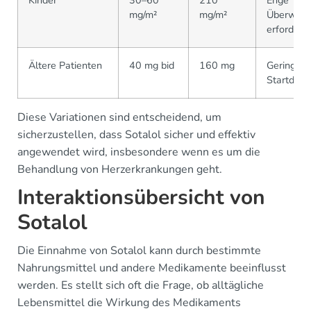
Kinder
30–60
210
Enge
mg/m²
mg/m²
Überwac
erforderli
Ältere Patienten
40 mg bid
160 mg
Geringere
Startdosi
Diese Variationen sind entscheidend, um
sicherzustellen, dass Sotalol sicher und effektiv
angewendet wird, insbesondere wenn es um die
Behandlung von Herzerkrankungen geht.
Interaktionsübersicht von
Sotalol
Die Einnahme von Sotalol kann durch bestimmte
Nahrungsmittel und andere Medikamente beeinflusst
werden. Es stellt sich oft die Frage, ob alltägliche
Lebensmittel die Wirkung des Medikaments