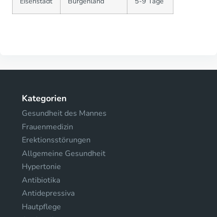
Eisenstadt
Burgenland
5-9 Tage
Kategorien
Gesundheit des Mannes
Frauenmedizin
Erektionsstörungen
Allgemeine Gesundheit
Hypertonie
Antibiotika
Antidepressiva
Hautpflege