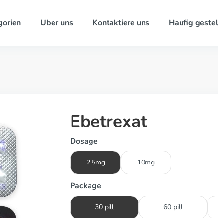
gorien
Uber uns
Kontaktiere uns
Haufig gestel
Ebetrexat
Dosage
2.5mg
10mg
Package
30 pill
60 pill