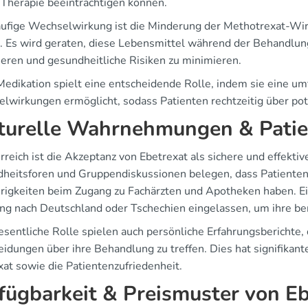
e Therapie beeinträchtigen können.
äufige Wechselwirkung ist die Minderung der Methotrexat-Wi
n. Es wird geraten, diese Lebensmittel während der Behandlung
eren und gesundheitliche Risiken zu minimieren.
Medikation spielt eine entscheidende Rolle, indem sie eine u
lwirkungen ermöglicht, sodass Patienten rechtzeitig über pote
turelle Wahrnehmungen & Patie
rreich ist die Akzeptanz von Ebetrexat als sichere und effekti
heitsforen und Gruppendiskussionen belegen, dass Patienten,
rigkeiten beim Zugang zu Fachärzten und Apotheken haben. Ei
ng nach Deutschland oder Tschechien eingelassen, um ihre be
esentliche Rolle spielen auch persönliche Erfahrungsberichte,
eidungen über ihre Behandlung zu treffen. Dies hat signifikan
xat sowie die Patientenzufriedenheit.
fügbarkeit & Preismuster von E