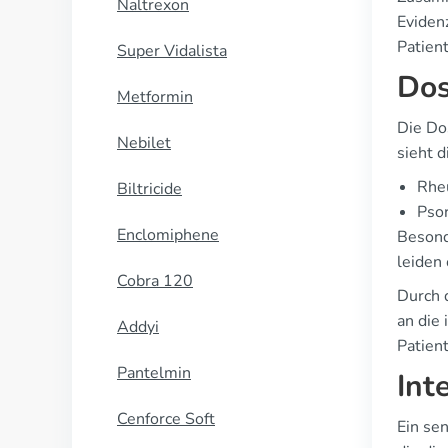
Naltrexon
Evidenz
Patien
Super Vidalista
Dos
Metformin
Die Dos
Nebilet
sieht 
Rheu
Biltricide
Psor
Enclomiphene
Besond
leiden 
Cobra 120
Durch 
an die
Addyi
Patient
Pantelmin
Int
Cenforce Soft
Ein se