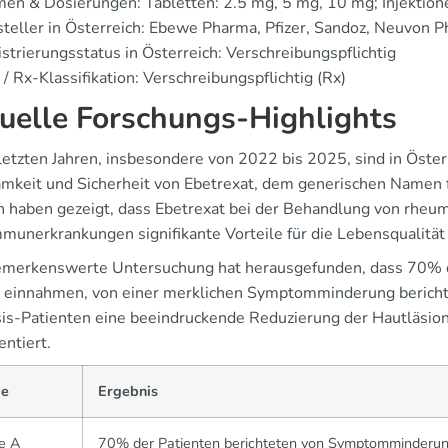
en & Dosierungen: Tabletten: 2.5 mg, 5 mg, 10 mg; Injektion
teller in Österreich: Ebewe Pharma, Pfizer, Sandoz, Neuvon 
strierungsstatus in Österreich: Verschreibungspflichtig
/ Rx-Klassifikation: Verschreibungspflichtig (Rx)
uelle Forschungs-Highlights
 letzten Jahren, insbesondere von 2022 bis 2025, sind in Öster
mkeit und Sicherheit von Ebetrexat, dem generischen Namen f
n haben gezeigt, dass Ebetrexat bei der Behandlung von rheum
munerkrankungen signifikante Vorteile für die Lebensqualität 
emerkenswerte Untersuchung hat herausgefunden, dass 70% de
einnahmen, von einer merklichen Symptomminderung berichte
sis-Patienten eine beeindruckende Reduzierung der Hautläsi
ntiert.
ie
Ergebnis
e A
70% der Patienten berichteten von Symptomminderung