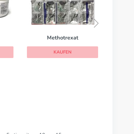
Permethrin
KAUFEN