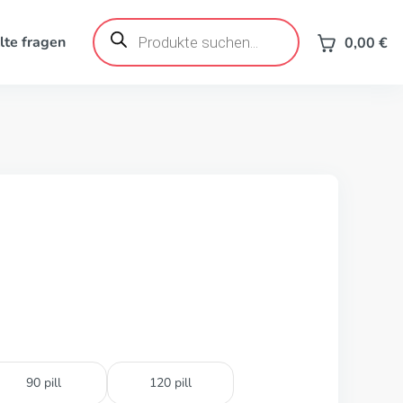
Products
search
lte fragen
0,00
€
90 pill
120 pill