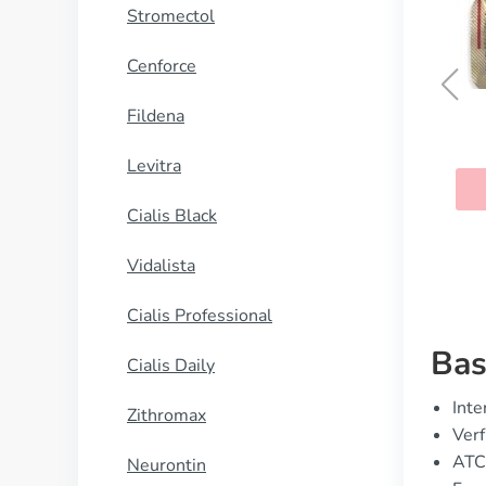
Stromectol
Cenforce
Fildena
Albendazol
Levitra
KAUFEN
Cialis Black
Vidalista
Cialis Professional
Bas
Cialis Daily
Inte
Zithromax
Verf
ATC
Neurontin