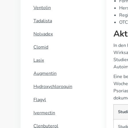
Form
Ventolin
Hers
Regi
Tadalista
OTC 
Akt
Nolvadex
In den
Clomid
Wirksa
Studie
Lasix
Autoim
Augmentin
Eine b
Woche 
Hydroxychloroquin
Psoria
dokume
Flagyl
Stud
Ivermectin
Clenbuterol
Studi