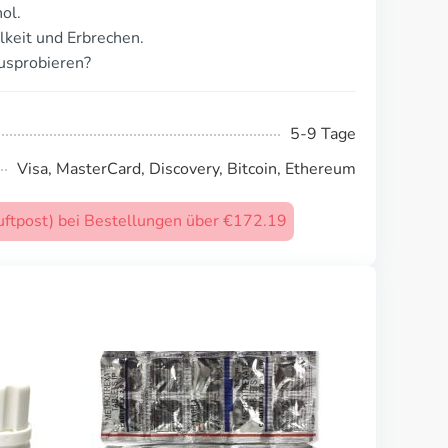
ol.
keit und Erbrechen.
usprobieren?
5-9 Tage
Visa, MasterCard, Discovery, Bitcoin, Ethereum
uftpost) bei Bestellungen über €172.19