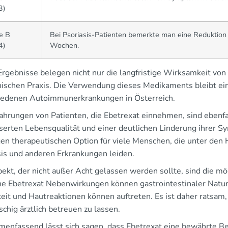
3)
e B
Bei Psoriasis-Patienten bemerkte man eine Reduktio
4)
Wochen.
rgebnisse belegen nicht nur die langfristige Wirksamkeit von 
inischen Praxis. Die Verwendung dieses Medikaments bleibt ein
iedenen Autoimmunerkrankungen in Österreich.
fahrungen von Patienten, die Ebetrexat einnehmen, sind ebenfal
serten Lebensqualität und einer deutlichen Linderung ihrer S
gen therapeutischen Option für viele Menschen, die unter den
sis und anderen Erkrankungen leiden.
pekt, der nicht außer Acht gelassen werden sollte, sind die 
he Ebetrexat Nebenwirkungen können gastrointestinaler Natur 
eit und Hautreaktionen können auftreten. Es ist daher ratsam
chig ärztlich betreuen zu lassen.
enfassend lässt sich sagen, dass Ebetrexat eine bewährte Be