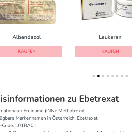
Leukeran
Methotrexat
KAUFEN
KAUFEN
isinformationen zu Ebetrexat
rnationaler Freiname (INN): Methotrexat
ügbare Markennamen in Österreich: Ebetrexat
-Code: L01BA01