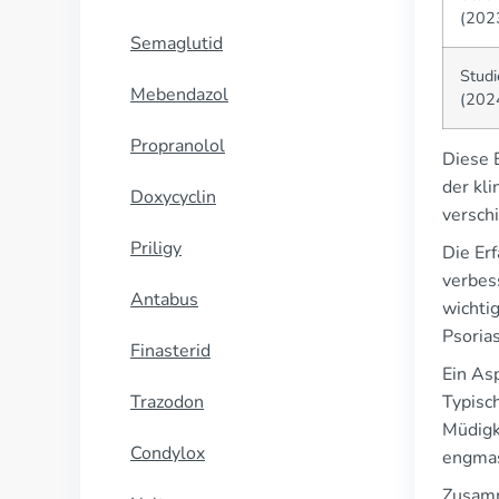
(202
Semaglutid
Studi
Mebendazol
(202
Propranolol
Diese E
der kl
Doxycyclin
versch
Priligy
Die Er
verbes
Antabus
wichti
Psoria
Finasterid
Ein As
Trazodon
Typisc
Müdigk
Condylox
engmas
Zusamm