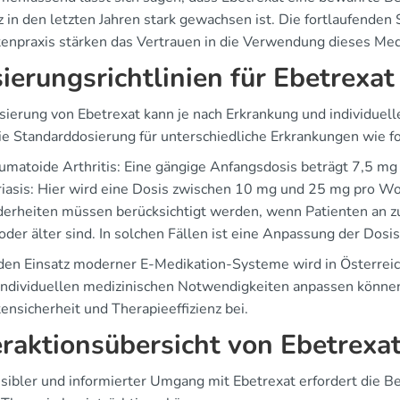
 in den letzten Jahren stark gewachsen ist. Die fortlaufenden 
tenpraxis stärken das Vertrauen in die Verwendung dieses Me
ierungsrichtlinien für Ebetrexat
ierung von Ebetrexat kann je nach Erkrankung und individuelle
die Standarddosierung für unterschiedliche Erkrankungen wie fo
matoide Arthritis: Eine gängige Anfangsdosis beträgt 7,5 m
iasis: Hier wird eine Dosis zwischen 10 mg und 25 mg pro W
erheiten müssen berücksichtigt werden, wenn Patienten an z
oder älter sind. In solchen Fällen ist eine Anpassung der Dosis
den Einsatz moderner E-Medikation-Systeme wird in Österreich 
 individuellen medizinischen Notwendigkeiten anpassen könne
ensicherheit und Therapieeffizienz bei.
eraktionsübersicht von Ebetrexa
nsibler und informierter Umgang mit Ebetrexat erfordert die 