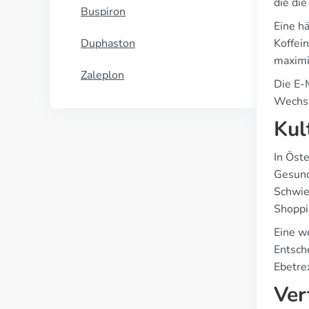
die di
Buspiron
Eine h
Duphaston
Koffei
maximi
Zaleplon
Die E-
Wechse
Kul
In Öste
Gesund
Schwie
Shoppi
Eine w
Entsch
Ebetre
Ver